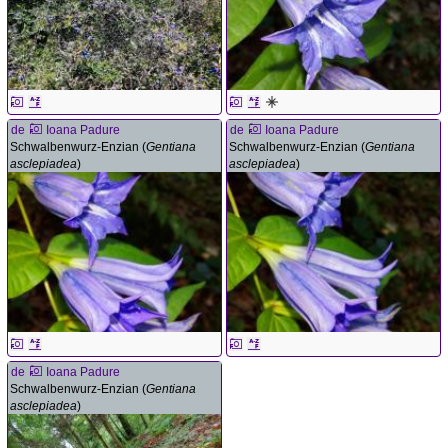
de
Ioana Padure
de
Ioana Padure
Schwalbenwurz-Enzian (
Gentiana
Schwalbenwurz-Enzian (
Gentiana
asclepiadea
)
asclepiadea
)
de
Ioana Padure
Schwalbenwurz-Enzian (
Gentiana
asclepiadea
)