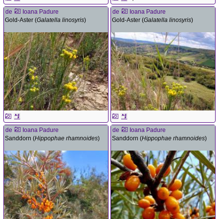
de
Ioana Padure
de
Ioana Padure
Gold-Aster (
Galatella linosyris
)
Gold-Aster (
Galatella linosyris
)
de
Ioana Padure
de
Ioana Padure
Sanddorn (
Hippophae rhamnoides
)
Sanddorn (
Hippophae rhamnoides
)