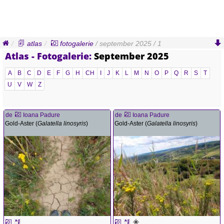
atlas
fotogalerie
/ september 2025 / 1
Atlas - Fotogalerie:
September 2025
A
B
C
D
E
F
G
H
CH
I
J
K
L
M
N
O
P
Q
R
S
T
U
V
W
Z
de
Ioana Padure
de
Ioana Padure
Gold-Aster (
Galatella linosyris
)
Gold-Aster (
Galatella linosyris
)