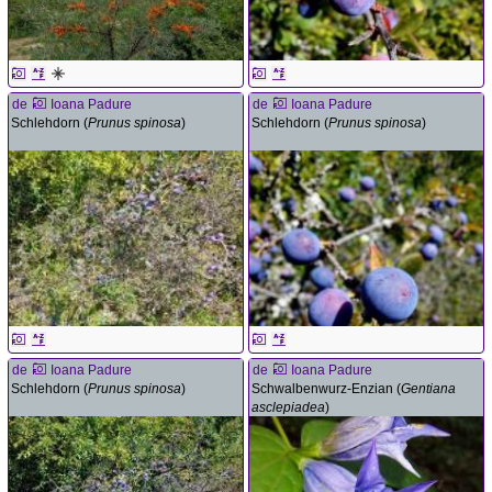
de
Ioana Padure
de
Ioana Padure
Schlehdorn (
Prunus spinosa
)
Schlehdorn (
Prunus spinosa
)
de
Ioana Padure
de
Ioana Padure
Schlehdorn (
Prunus spinosa
)
Schwalbenwurz-Enzian (
Gentiana
asclepiadea
)