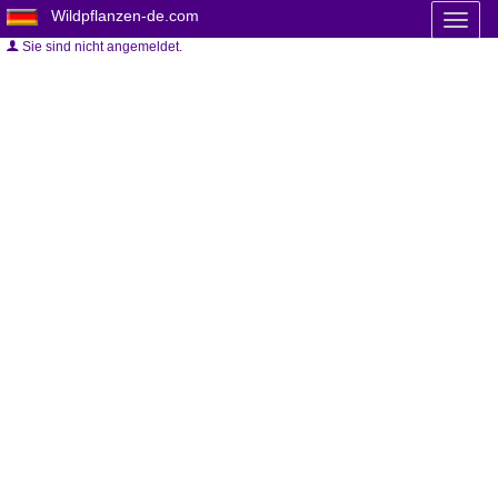
Wildpflanzen-de.com
Toggl
naviga
Sie sind nicht angemeldet.