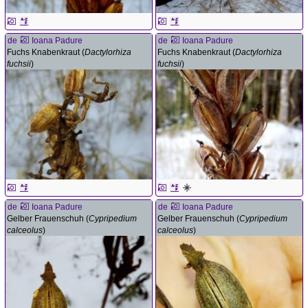
de
Ioana Padure
de
Ioana Padure
Fuchs Knabenkraut (
Dactylorhiza
Fuchs Knabenkraut (
Dactylorhiza
fuchsii
)
fuchsii
)
de
Ioana Padure
de
Ioana Padure
Gelber Frauenschuh (
Cypripedium
Gelber Frauenschuh (
Cypripedium
calceolus
)
calceolus
)