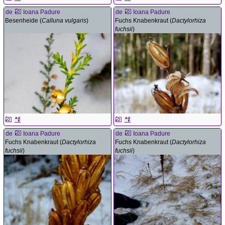
de
Ioana Padure
de
Ioana Padure
Besenheide (
Calluna vulgaris
)
Fuchs Knabenkraut (
Dactylorhiza
fuchsii
)
de
Ioana Padure
de
Ioana Padure
Fuchs Knabenkraut (
Dactylorhiza
Fuchs Knabenkraut (
Dactylorhiza
fuchsii
)
fuchsii
)