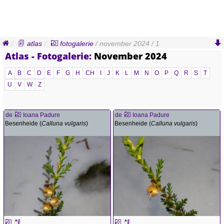
atlas
fotogalerie
/ november 2024 / 1
Atlas - Fotogalerie:
November 2024
A
B
C
D
E
F
G
H
CH
I
J
K
L
M
N
O
P
Q
R
S
T
U
V
W
Z
de
Ioana Padure
de
Ioana Padure
Besenheide (
Calluna vulgaris
)
Besenheide (
Calluna vulgaris
)