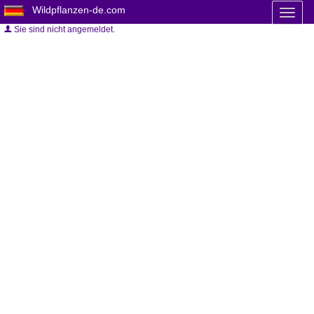
Wildpflanzen-de.com
Toggl
naviga
Sie sind nicht angemeldet.