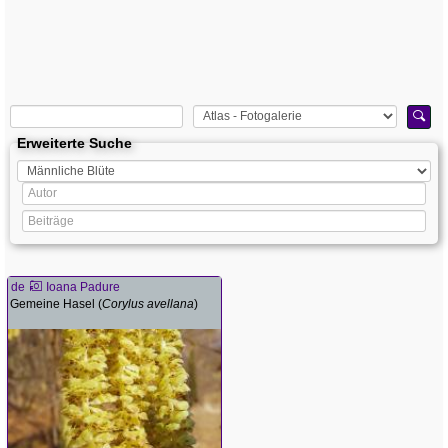
Erweiterte Suche
de
Ioana Padure
Gemeine Hasel (
Corylus avellana
)