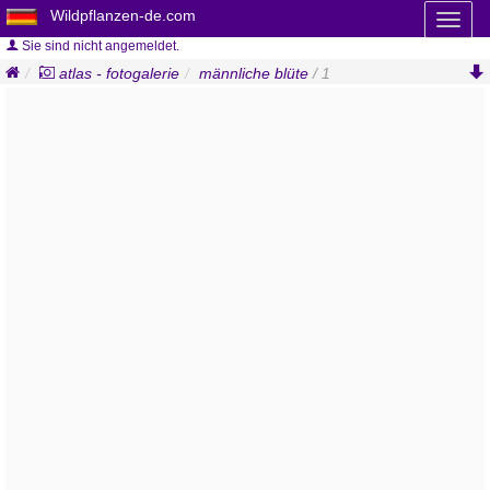
Wildpflanzen-de.com
Toggl
naviga
Sie sind nicht angemeldet.
atlas - fotogalerie
männliche blüte
/ 1