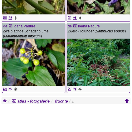
de
Ioana Padure
de
Ioana Padure
Zweiblättrige Schattenblume
Zwerg-Holunder (
Sambucus ebulus
)
(
Maianthemum bifolium
)
atlas - fotogalerie
früchte
/ 1