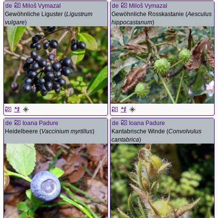
de
Miloš Vymazal
de
Miloš Vymazal
Gewöhnliche Liguster (
Ligustrum
Gewöhnliche Rosskastanie (
Aesculus
vulgare
)
hippocastanum
)
de
Ioana Padure
de
Ioana Padure
Heidelbeere (
Vaccinium myrtillus
)
Kantabrische Winde (
Convolvulus
cantabrica
)