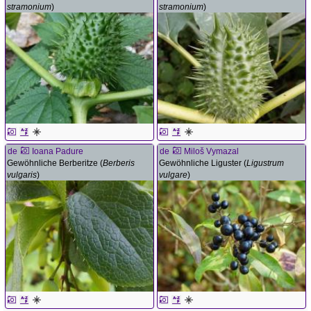
stramonium
)
stramonium
)
de
Ioana Padure
de
Miloš Vymazal
Gewöhnliche Berberitze (
Berberis
Gewöhnliche Liguster (
Ligustrum
vulgaris
)
vulgare
)