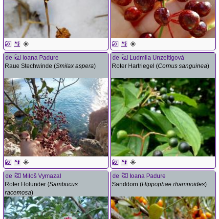
de
Ioana Padure
de
Ludmila Unzeitigová
Raue Stechwinde (
Smilax aspera
)
Roter Hartriegel (
Cornus sanguinea
)
de
Miloš Vymazal
de
Ioana Padure
Roter Holunder (
Sambucus
Sanddorn (
Hippophae rhamnoides
)
racemosa
)