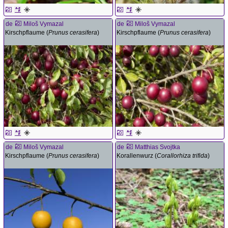
de
Miloš Vymazal
de
Miloš Vymazal
Kirschpflaume (
Prunus cerasifera
)
Kirschpflaume (
Prunus cerasifera
)
de
Miloš Vymazal
de
Matthias Svojtka
Kirschpflaume (
Prunus cerasifera
)
Korallenwurz (
Corallorhiza trifida
)