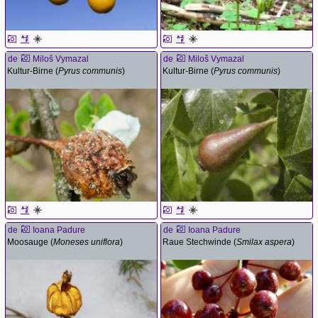
de
Miloš Vymazal
de
Miloš Vymazal
Kultur-Birne (
Pyrus communis
)
Kultur-Birne (
Pyrus communis
)
de
Ioana Padure
de
Ioana Padure
Moosauge (
Moneses uniflora
)
Raue Stechwinde (
Smilax aspera
)