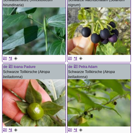
hirundinaria
)
nigrum
)
de
Ioana Padure
de
Petra Adam
Schwarze Tollkirsche (
Atropa
Schwarze Tollkirsche (
Atropa
belladonna
)
belladonna
)