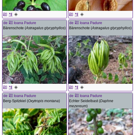
de
Ioana Padure
de
Ioana Padure
Bärenschote (
Astragalus glycyphyllos
)
Bärenschote (
Astragalus glycyphyllos
)
de
Ioana Padure
de
Ioana Padure
Berg-Spitzkiel (
Oxytropis montana
)
Echter Seidelbast (
Daphne
mezereum
)