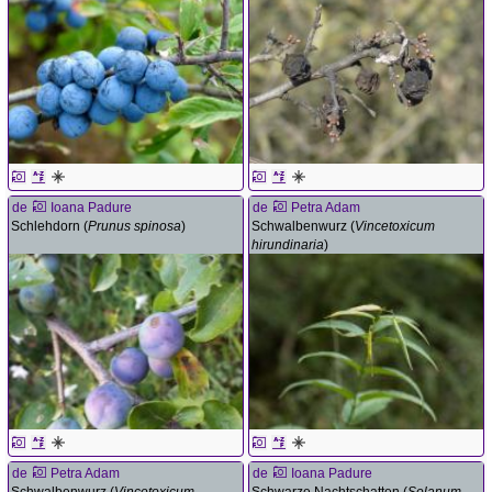
de
Ioana Padure
de
Petra Adam
Schlehdorn (
Prunus spinosa
)
Schwalbenwurz (
Vincetoxicum
hirundinaria
)
de
Petra Adam
de
Ioana Padure
Schwalbenwurz (
Vincetoxicum
Schwarze Nachtschatten (
Solanum