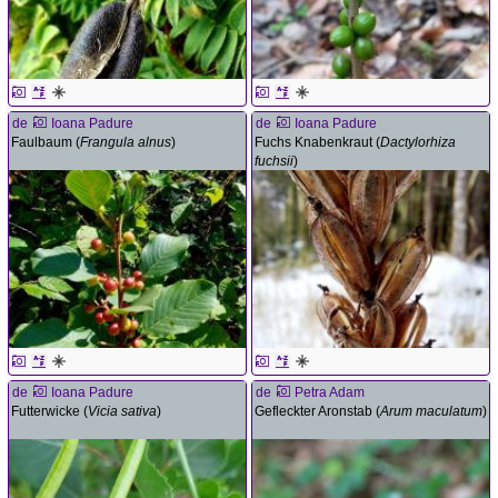
de
Ioana Padure
de
Ioana Padure
Faulbaum (
Frangula alnus
)
Fuchs Knabenkraut (
Dactylorhiza
fuchsii
)
de
Ioana Padure
de
Petra Adam
Futterwicke (
Vicia sativa
)
Gefleckter Aronstab (
Arum maculatum
)