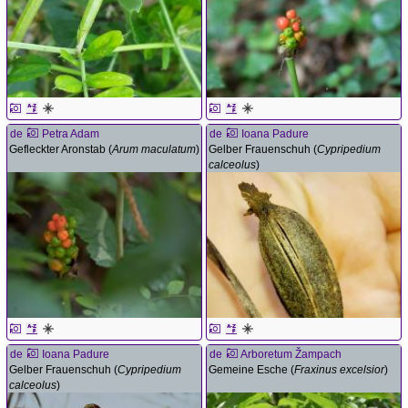
de
Petra Adam
de
Ioana Padure
Gefleckter Aronstab (
Arum maculatum
)
Gelber Frauenschuh (
Cypripedium
calceolus
)
de
Ioana Padure
de
Arboretum Žampach
Gelber Frauenschuh (
Cypripedium
Gemeine Esche (
Fraxinus excelsior
)
calceolus
)