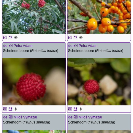
de
Petra Adam
de
Petra Adam
Scheinerdbeere (
Potentilla indica
)
Scheinerdbeere (
Potentilla indica
)
de
Miloš Vymazal
de
Miloš Vymazal
Schlehdorn (
Prunus spinosa
)
Schlehdorn (
Prunus spinosa
)