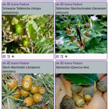
de
Ioana Padure
de
Ioana Padure
Schwarze Tollkirsche (
Atropa
Sibirischer Storchschnabel (
Geranium
belladonna
)
sibiricum
)
de
Ioana Padure
de
Ioana Padure
Stech-Wacholder (
Juniperus
Steineiche (
Quercus ilex
)
deltoides
)