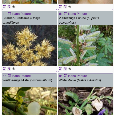
de
Ioana Padure
de
Ioana Padure
Strahlen-Breitsame (
Orlaya
Vielblättrige Lupine (
Lupinus
grandiflora
)
polyphyllus
)
de
Ioana Padure
de
Ioana Padure
Weißbeerige Mistel (
Viscum album
)
Wilde Malve (
Malva sylvestris
)