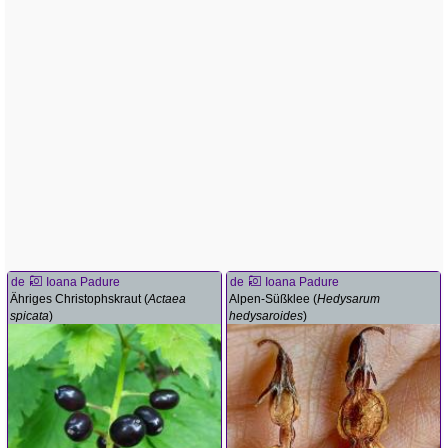
de
Ioana Padure
de
Ioana Padure
Ähriges Christophskraut (
Actaea
Alpen-Süßklee (
Hedysarum
spicata
)
hedysaroides
)