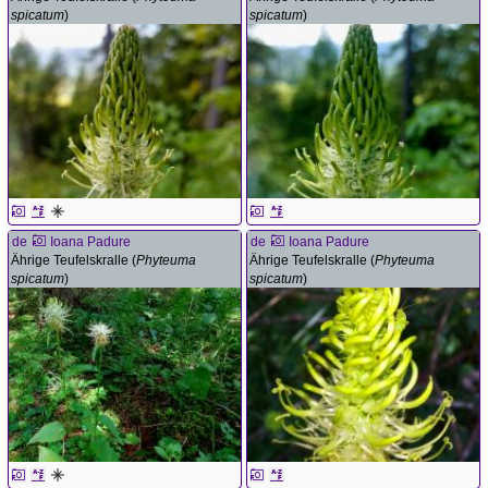
spicatum
)
spicatum
)
de
Ioana Padure
de
Ioana Padure
Ährige Teufelskralle (
Phyteuma
Ährige Teufelskralle (
Phyteuma
spicatum
)
spicatum
)