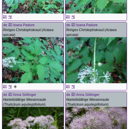
de
Ioana Padure
de
Ioana Padure
Ähriges Christophskraut (
Actaea
Ähriges Christophskraut (
Actaea
spicata
)
spicata
)
de
Anna Söllinger
de
Anna Söllinger
Akeleiblättrige Wiesenraute
Akeleiblättrige Wiesenraute
(
Thalictrum aquilegiifolium
)
(
Thalictrum aquilegiifolium
)