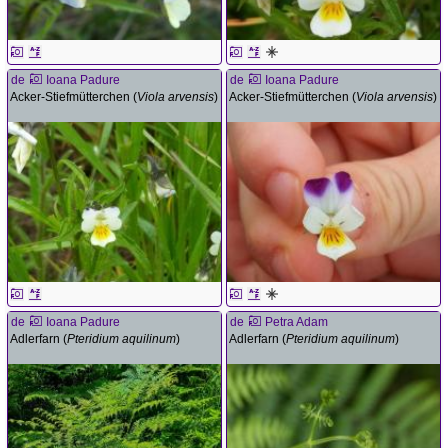
de
Ioana Padure
de
Ioana Padure
Acker-Stiefmütterchen (
Viola arvensis
)
Acker-Stiefmütterchen (
Viola arvensis
)
de
Ioana Padure
de
Petra Adam
Adlerfarn (
Pteridium aquilinum
)
Adlerfarn (
Pteridium aquilinum
)