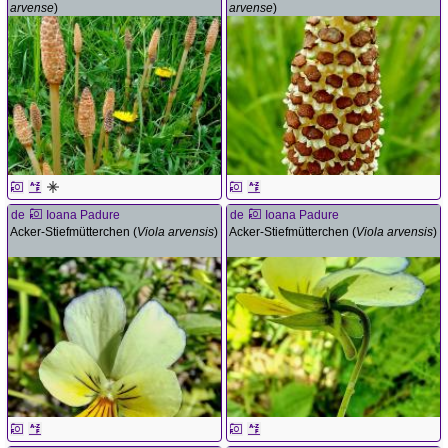
arvense
)
arvense
)
de
Ioana Padure
de
Ioana Padure
Acker-Stiefmütterchen (
Viola arvensis
)
Acker-Stiefmütterchen (
Viola arvensis
)