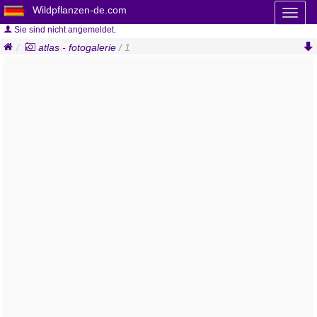
Wildpflanzen-de.com
Toggl
naviga
Sie sind nicht angemeldet.
atlas - fotogalerie
/ 1