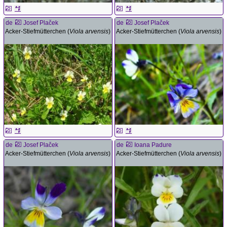
de
Josef Plaček
de
Josef Plaček
Acker-Stiefmütterchen (
Viola arvensis
)
Acker-Stiefmütterchen (
Viola arvensis
)
de
Josef Plaček
de
Ioana Padure
Acker-Stiefmütterchen (
Viola arvensis
)
Acker-Stiefmütterchen (
Viola arvensis
)