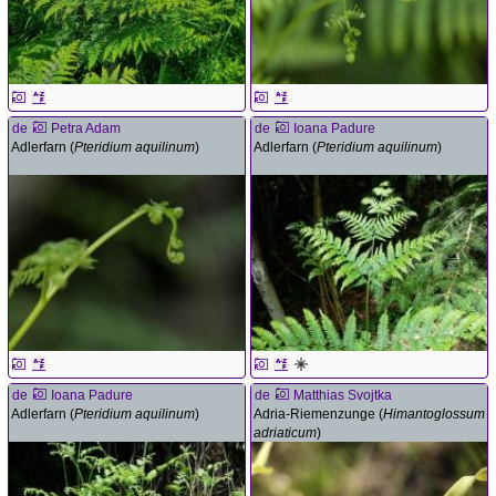
de
Petra Adam
de
Ioana Padure
Adlerfarn (
Pteridium aquilinum
)
Adlerfarn (
Pteridium aquilinum
)
de
Ioana Padure
de
Matthias Svojtka
Adlerfarn (
Pteridium aquilinum
)
Adria-Riemenzunge (
Himantoglossum
adriaticum
)