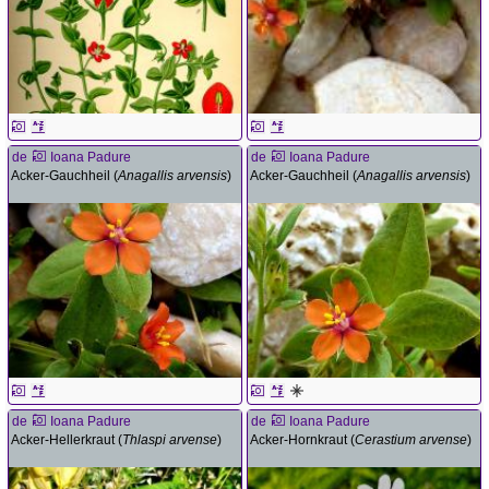
de
Ioana Padure
de
Ioana Padure
Acker-Gauchheil (
Anagallis arvensis
)
Acker-Gauchheil (
Anagallis arvensis
)
de
Ioana Padure
de
Ioana Padure
Acker-Hellerkraut (
Thlaspi arvense
)
Acker-Hornkraut (
Cerastium arvense
)