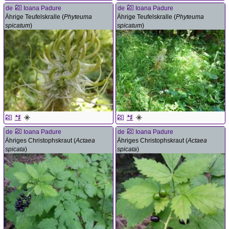
de
Ioana Padure
de
Ioana Padure
Ährige Teufelskralle (
Phyteuma
Ährige Teufelskralle (
Phyteuma
spicatum
)
spicatum
)
de
Ioana Padure
de
Ioana Padure
Ähriges Christophskraut (
Actaea
Ähriges Christophskraut (
Actaea
spicata
)
spicata
)