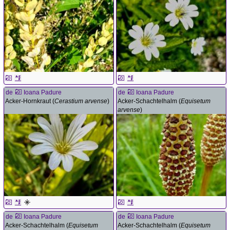
de
Ioana Padure
de
Ioana Padure
Acker-Hornkraut (
Cerastium arvense
)
Acker-Schachtelhalm (
Equisetum
arvense
)
de
Ioana Padure
de
Ioana Padure
Acker-Schachtelhalm (
Equisetum
Acker-Schachtelhalm (
Equisetum