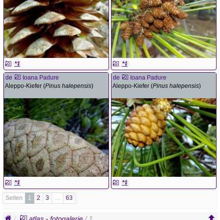
de
Ioana Padure
de
Ioana Padure
Aleppo-Kiefer (
Pinus halepensis
)
Aleppo-Kiefer (
Pinus halepensis
)
Seiten
1
2
3
…
63
atlas - fotogalerie
/ 1