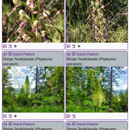
de
Ioana Padure
de
Ioana Padure
Ährige Teufelskralle (
Phyteuma
Ährige Teufelskralle (
Phyteuma
spicatum
)
spicatum
)
de
Ioana Padure
de
Ioana Padure
Ährige Teufelskralle (
Phyteuma
Ährige Teufelskralle (
Phyteuma