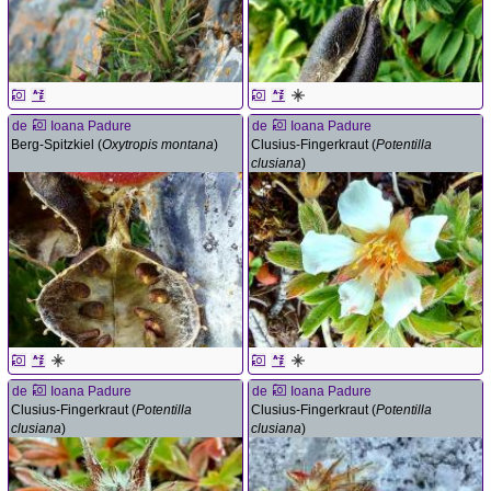
de
Ioana Padure
de
Ioana Padure
Berg-Spitzkiel (
Oxytropis montana
)
Clusius-Fingerkraut (
Potentilla
clusiana
)
de
Ioana Padure
de
Ioana Padure
Clusius-Fingerkraut (
Potentilla
Clusius-Fingerkraut (
Potentilla
clusiana
)
clusiana
)