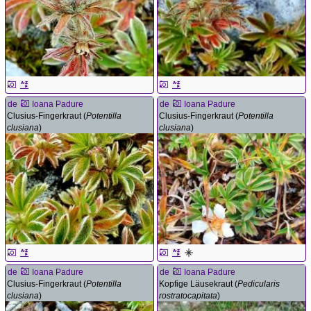
de
Ioana Padure
de
Ioana Padure
Clusius-Fingerkraut (
Potentilla
Clusius-Fingerkraut (
Potentilla
clusiana
)
clusiana
)
de
Ioana Padure
de
Ioana Padure
Clusius-Fingerkraut (
Potentilla
Kopfige Läusekraut (
Pedicularis
clusiana
)
rostratocapitata
)