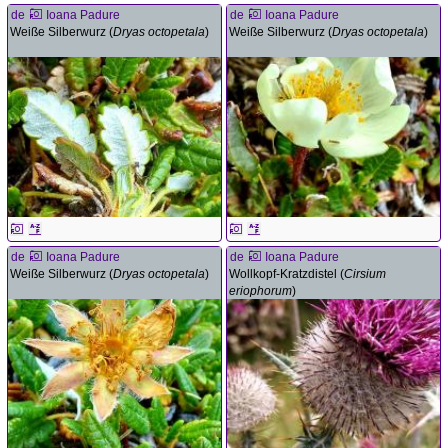
de
Ioana Padure
de
Ioana Padure
Weiße Silberwurz (
Dryas octopetala
)
Weiße Silberwurz (
Dryas octopetala
)
de
Ioana Padure
de
Ioana Padure
Weiße Silberwurz (
Dryas octopetala
)
Wollkopf-Kratzdistel (
Cirsium
eriophorum
)