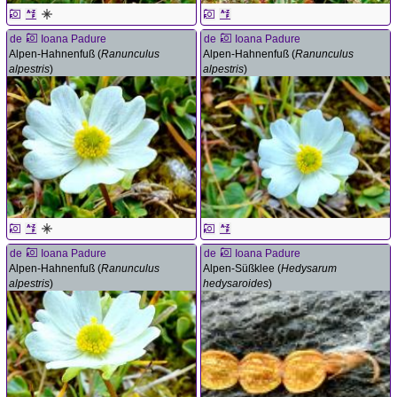
de
Ioana Padure
de
Ioana Padure
Alpen-Hahnenfuß (
Ranunculus
Alpen-Hahnenfuß (
Ranunculus
alpestris
)
alpestris
)
de
Ioana Padure
de
Ioana Padure
Alpen-Hahnenfuß (
Ranunculus
Alpen-Süßklee (
Hedysarum
alpestris
)
hedysaroides
)