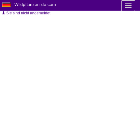
Wildpflanzen-de.com
Toggl
naviga
Sie sind nicht angemeldet.