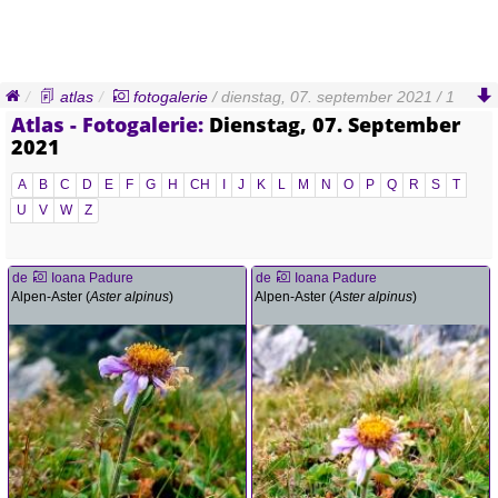
atlas
fotogalerie
/ dienstag, 07. september 2021 / 1
Atlas - Fotogalerie:
Dienstag, 07. September
2021
A
B
C
D
E
F
G
H
CH
I
J
K
L
M
N
O
P
Q
R
S
T
U
V
W
Z
de
Ioana Padure
de
Ioana Padure
Alpen-Aster (
Aster alpinus
)
Alpen-Aster (
Aster alpinus
)