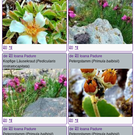
de
Ioana Padure
de
Ioana Padure
Kopfige Läusekraut (
Pedicularis
Petergstamm (
Primula balbisii
)
rostratocapitata
)
de
Ioana Padure
de
Ioana Padure
Petergstamm (
Primula balbisii
)
Petergstamm (
Primula balbisii
)