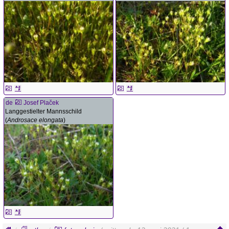
de
Josef Plaček
Langgestielter Mannsschild
(
Androsace elongata
)