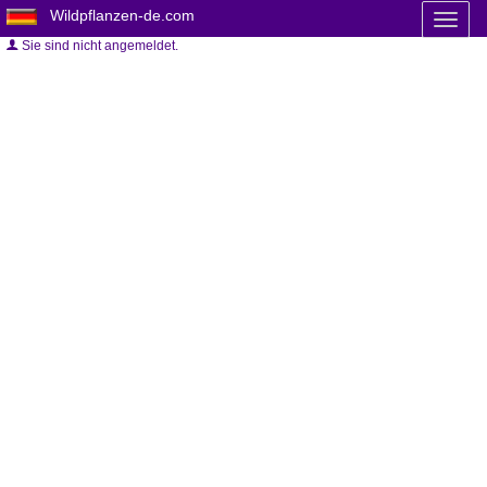
Wildpflanzen-de.com
Toggl
naviga
Sie sind nicht angemeldet.