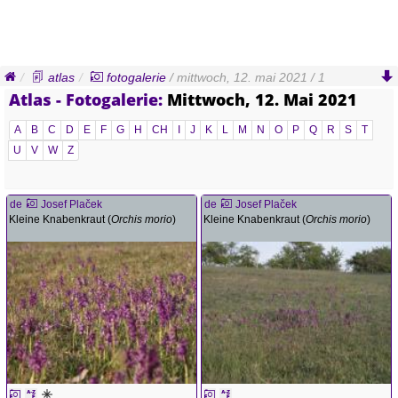
atlas
fotogalerie
/ mittwoch, 12. mai 2021 / 1
Atlas - Fotogalerie:
Mittwoch, 12. Mai 2021
A
B
C
D
E
F
G
H
CH
I
J
K
L
M
N
O
P
Q
R
S
T
U
V
W
Z
de
Josef Plaček
de
Josef Plaček
Kleine Knabenkraut (
Orchis morio
)
Kleine Knabenkraut (
Orchis morio
)