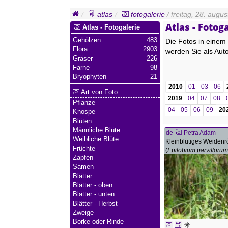
atlas
fotogalerie
/ freitag, 28. augus
Atlas - Fotoga
Atlas - Fotogalerie
Gehölzen
483
Die Fotos in einem 
Flora
2903
werden Sie als Aut
Gräser
226
Farne
98
Bryophyten
21
2010
01
03
06
Art von Foto
2019
04
07
08
Pflanze
04
05
06
09
20
Knospe
Blüten
Männliche Blüte
de
Petra Adam
Weibliche Blüte
Kleinblütiges Weiden
Früchte
(
Epilobium parvifloru
Zapfen
Samen
Blätter
Blätter - oben
Blätter - unten
Blätter - Herbst
Zweige
Borke oder Rinde