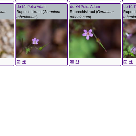
de
Petra Adam
de
Petra Adam
de
nium
Ruprechtskraut (
Geranium
Ruprechtskraut (
Geranium
Ruprech
robertianum
)
robertianum
)
robert