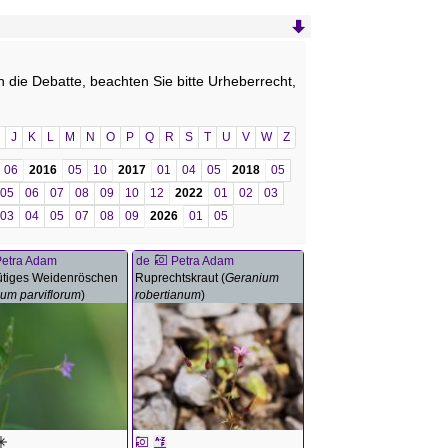
n die Debatte, beachten Sie bitte Urheberrecht,
J
K
L
M
N
O
P
Q
R
S
T
U
V
W
Z
06
2016
05
10
2017
01
04
05
2018
05
05
06
07
08
09
10
12
2022
01
02
03
03
04
05
07
08
09
2026
01
05
Petra Adam
de
Petra Adam
ütiges Weidenröschen
Ruprechtskraut (
Geranium
ium parviflorum
)
robertianum
)