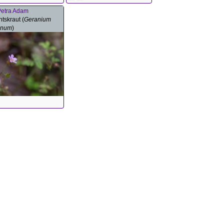
Petra Adam
tskraut (
Geranium
ianum
)