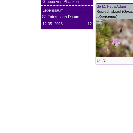
Gruppe von Pflanzen
de
Petra Adam
Lebensraum
Ruprechtskraut (
Gera
robertianum
)
Fotos nach Datum
12.05. 2026
12