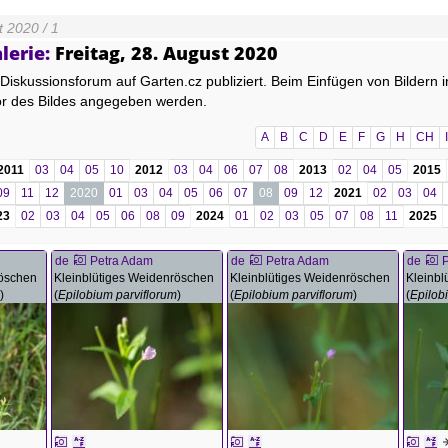
t 2020 / 1
lerie:
Freitag, 28. August 2020
Diskussionsforum auf Garten.cz publiziert. Beim Einfügen von Bildern i
or des Bildes angegeben werden.
A
B
C
D
E
F
G
H
CH
I
2011
03
04
05
10
2012
03
04
06
07
08
2013
02
04
05
2015
09
11
12
2020
01
03
04
05
06
07
08
09
12
2021
02
03
04
23
02
03
04
05
06
08
09
2024
01
02
03
05
07
08
11
2025
de
Petra Adam
de
Petra Adam
de
röschen
Kleinblütiges Weidenröschen
Kleinblütiges Weidenröschen
Kleinbl
m
)
(
Epilobium parviflorum
)
(
Epilobium parviflorum
)
(
Epilob