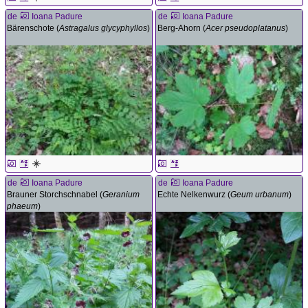
de
Ioana Padure
de
Ioana Padure
Bärenschote (
Astragalus glycyphyllos
)
Berg-Ahorn (
Acer pseudoplatanus
)
de
Ioana Padure
de
Ioana Padure
Brauner Storchschnabel (
Geranium
Echte Nelkenwurz (
Geum urbanum
)
phaeum
)