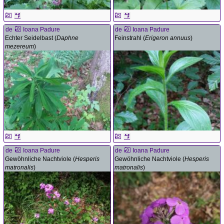
de
Ioana Padure
de
Ioana Padure
Echter Seidelbast (
Daphne
Feinstrahl (
Erigeron annuus
)
mezereum
)
de
Ioana Padure
de
Ioana Padure
Gewöhnliche Nachtviole (
Hesperis
Gewöhnliche Nachtviole (
Hesperis
matronalis
)
matronalis
)