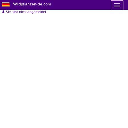
Wildpflanzen-de.com
Toggl
naviga
Sie sind nicht angemeldet.