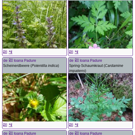
de
Ioana Padure
de
Ioana Padure
Scheinerdbeere (
Potentilla indica
)
Spring-Schaumkraut (
Cardamine
impatiens
)
de
Ioana Padure
de
Ioana Padure