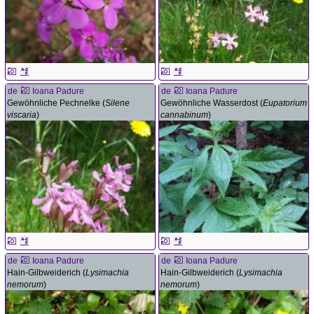
de
Ioana Padure
de
Ioana Padure
Gewöhnliche Pechnelke (
Silene
Gewöhnliche Wasserdost (
Eupatorium
viscaria
)
cannabinum
)
de
Ioana Padure
de
Ioana Padure
Hain-Gilbweiderich (
Lysimachia
Hain-Gilbweiderich (
Lysimachia
nemorum
)
nemorum
)