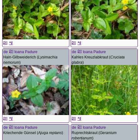
de
Ioana Padure
de
Ioana Padure
Hain-Gilbweiderich (
Lysimachia
Kahles Kreuzlabkraut (
Cruciata
nemorum
)
glabra
)
de
Ioana Padure
de
Ioana Padure
Kriechende Günsel (
Ajuga reptans
)
Ruprechtskraut (
Geranium
robertianum
)