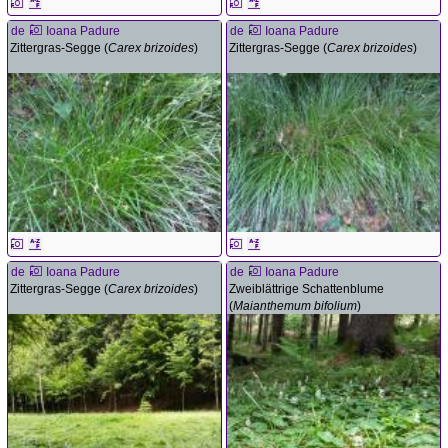
de
Ioana Padure
de
Ioana Padure
Zittergras-Segge (
Carex brizoides
)
Zittergras-Segge (
Carex brizoides
)
de
Ioana Padure
de
Ioana Padure
Zittergras-Segge (
Carex brizoides
)
Zweiblättrige Schattenblume
(
Maianthemum bifolium
)