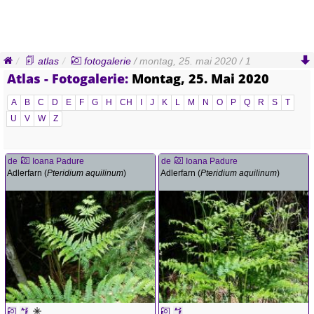
atlas
fotogalerie
/ montag, 25. mai 2020 / 1
Atlas - Fotogalerie:
Montag, 25. Mai 2020
A
B
C
D
E
F
G
H
CH
I
J
K
L
M
N
O
P
Q
R
S
T
U
V
W
Z
de
Ioana Padure
de
Ioana Padure
Adlerfarn (
Pteridium aquilinum
)
Adlerfarn (
Pteridium aquilinum
)