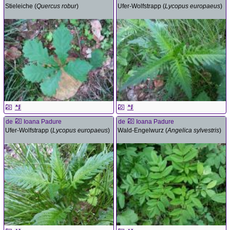
Stieleiche (
Quercus robur
)
Ufer-Wolfstrapp (
Lycopus europaeus
)
de
Ioana Padure
de
Ioana Padure
Ufer-Wolfstrapp (
Lycopus europaeus
)
Wald-Engelwurz (
Angelica sylvestris
)