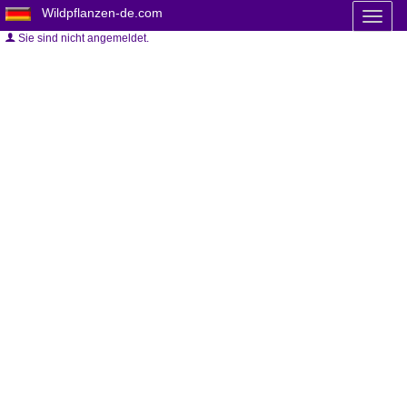
Wildpflanzen-de.com
Toggl
naviga
Sie sind nicht angemeldet.