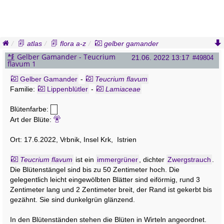
atlas
flora a-z
gelber gamander
teucrium flavum
Gelber Gamander - Teucrium
21.06. 2022 13:17
#49804
flavum 1
Gelber Gamander
-
Teucrium flavum
Familie:
Lippenblütler
-
Lamiaceae
Blütenfarbe:
Art der Blüte:
Ort: 17.6.2022, Vrbnik, Insel Krk, Istrien
Teucrium flavum
ist ein
immergrüner
, dichter
Zwergstrauch
.
Die Blütenstängel sind bis zu 50 Zentimeter hoch. Die
gelegentlich leicht eingewölbten Blätter sind eiförmig, rund 3
Zentimeter lang und 2 Zentimeter breit, der Rand ist gekerbt bis
gezähnt. Sie sind dunkelgrün glänzend.
In den Blütenständen stehen die Blüten in Wirteln angeordnet.