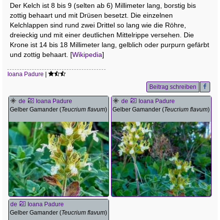
Der Kelch ist 8 bis 9 (selten ab 6) Millimeter lang, borstig bis
zottig behaart und mit Drüsen besetzt. Die einzelnen
Kelchlappen sind rund zwei Drittel so lang wie die Röhre,
dreieckig und mit einer deutlichen Mittelrippe versehen. Die
Krone ist 14 bis 18 Millimeter lang, gelblich oder purpurn gefärbt
und zottig behaart. [
Wikipedia
]
Ioana Padure
|
Beitrag schreiben
de
Ioana Padure
de
Ioana Padure
Gelber Gamander (
Teucrium flavum
)
Gelber Gamander (
Teucrium flavum
)
de
Ioana Padure
Gelber Gamander (
Teucrium flavum
)