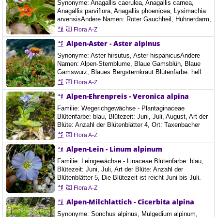
Synonyme: Anagallis caerulea, Anagallis carnea,
Anagallis parviflora, Anagallis phoenicea, Lysimachia
arvensisAndere Namen: Roter Gauchheil, Hühnerdarm,
Nebelpflanze, Weinbergsstern, Wetterkraut Familie:
Flora A-Z
Primelgewächse - Primulaceae Blütenfarbe: orange,
Alpen-Aster - Aster alpinus
blau, Blütezeit: Juni, Juli, August, September, Art der
Blüte: Anzahl der Blütenblätter 5, Der Acker-Gauchheil
Synonyme: Aster hirsutus, Aster hispanicusAndere
ist eine niederliegend kriechende,…
Namen: Alpen-Sternblume, Blaue Gamsblüh, Blaue
Gamswurz, Blaues Bergsternkraut Blütenfarbe: hell
violett, blau, Blütezeit: Juni, Juli, August, September,
Flora A-Z
Art der Blüte: 7" Anzahl der Blütenblätter 7, Ort:
Alpen-Ehrenpreis - Veronica alpina
Aflenzer Bürgeralm, Österreich, 5.9.2021 Die Alpen-
Aster ist eine ausdauernde, krautige Pflanze, die
Familie: Wegerichgewächse - Plantaginaceae
Wuchshöhen von 5 bis 20 Zentimetern erreicht.…
Blütenfarbe: blau, Blütezeit: Juni, Juli, August, Art der
Blüte: Anzahl der Blütenblätter 4, Ort: Taxenbacher
Fusch, Fusch an der Großglockner Hochalpinestraße,
Flora A-Z
Österreich, 21.8.2021 Der Alpen-Ehrenpreis wächst als
Alpen-Lein - Linum alpinum
ausdauernde krautige Pflanze und erreicht eine
Wuchshöhe von 5 bis 15 Zentimetern. Dei
Familie: Leingewächse - Linaceae Blütenfarbe: blau,
oberirdischen Pflanzenteile sind abstehend behaart…
Blütezeit: Juni, Juli, Art der Blüte: Anzahl der
Blütenblätter 5, Die Blütezeit ist reicht Juni bis Juli.
Jeweils ein bis acht Blüten stehen in einem lockeren
Flora A-Z
rispigen Blütenstand. Die Blütenstiele sind länger als
Alpen-Milchlattich - Cicerbita alpina
das nächste Blatt. Die Knospen sind nickend. Die
zwittrigen Blüten sind radiärsymmetrisch und fünfzählig
Synonyme: Sonchus alpinus, Mulgedium alpinum,