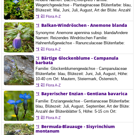
Wegerichgewächse - Plantaginaceae Blütenfarbe: blau,
Blütezeit: Mai, Juni, Juli, August, Art der Blüte: Anzahl
der Blütenblätter 4, Die Bachbunge ist eine mehrjährige
Flora A-Z
krautige Pflanze, die Wuchshöhen von 30 bis 60
Balkan-Windröschen - Anemone blanda
Zentimetern erreicht. Sie besitzt ein kriechendes
Rhizom. Der zylindrische, fleischige Stängel ist hohl.
Synonyme: Anemone apennina subsp. blandaAndere
Von den elliptischen, etwas fleischigen,…
Namen: Reizendes Windröschen Familie:
Hahnenfußgewächse - Ranunculaceae Blütenfarbe:
blau, weiss, Blütezeit: März, April, Art der Blüte: 7"
Flora A-Z
Anzahl der Blütenblätter 7, Ort: Graz, Österreich,
Bärtige Glockenblume - Campanula
16.4.2021 Das Balkan-Windröschen ist eine
barbata
ausdauernde Pflanze mit einem knolligen Rhizom als
Überdauerungsorgan, die Wuchshöhen von 7 bis 25
Familie: Glockenblumengewächse - Campanulaceae
Zentimeter…
Blütenfarbe: blau, Blütezeit: Juni, Juli, August, Höhe:
10-40 cm Ort: Mautern, Steiermark, Österreich,
11.6.2020
Flora A-Z
Bayerischer Enzian - Gentiana bavarica
Familie: Enziangewächse - Gentianaceae Blütenfarbe:
blau, Blütezeit: Juli, August, September, Art der Blüte:
Anzahl der Blütenblätter 5, Höhe: 5-15 cm Ort:
Timmelsjoch, Österreich, 26. 7. 2020
Flora A-Z
Bermuda-Blauauge - Sisyrinchium
montanum