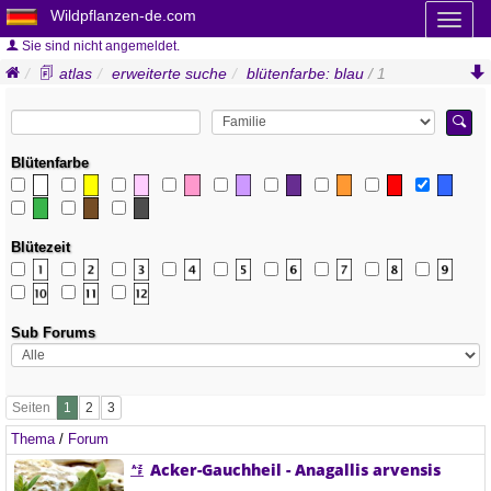
Wildpflanzen-de.com
Toggl
naviga
Sie sind nicht angemeldet.
atlas
erweiterte suche
blütenfarbe: blau
/ 1
Blütenfarbe
Blütezeit
Sub Forums
Seiten
Thema
/
Forum
Acker-Gauchheil - Anagallis arvensis