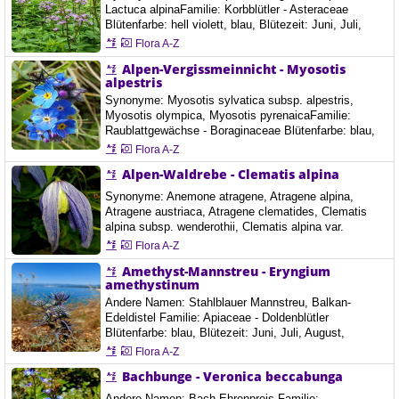
mit doppelter…
Lactuca alpinaFamilie: Korbblütler - Asteraceae
Blütenfarbe: hell violett, blau, Blütezeit: Juni, Juli,
August, Höhe: 60-140 cm Ort: Raxalpen, Österreich,
Flora A-Z
26.6.2018
Alpen-Vergissmeinnicht - Myosotis
alpestris
Synonyme: Myosotis sylvatica subsp. alpestris,
Myosotis olympica, Myosotis pyrenaicaFamilie:
Raublattgewächse - Boraginaceae Blütenfarbe: blau,
Blütezeit: Juni, Juli, August, September, Art der Blüte:
Flora A-Z
Anzahl der Blütenblätter 5, Ort: Taxenbacher Fusch,
Alpen-Waldrebe - Clematis alpina
Fusch an der Großglockner Hochalpinestraße,
Österreich, 21.8.2021 Das Alpen-Vergissmeinnicht ist
Synonyme: Anemone atragene, Atragene alpina,
eine ausdauernde krautige Pflanze, die Wuchshöhen…
Atragene austriaca, Atragene clematides, Clematis
alpina subsp. wenderothii, Clematis alpina var.
kraettliana, Clematis alpina var. lactea, Clematis alpina
Flora A-Z
var. pallida, Clematis alpina var. subbiternataFamilie:
Amethyst-Mannstreu - Eryngium
Hahnenfußgewächse - Ranunculaceae Blütenfarbe: hell
amethystinum
violett, blau, Blütezeit: Mai, Juni, Art der Blüte: Anzahl
der Blütenblätter 4, Die Alpen-Waldrebe…
Andere Namen: Stahlblauer Mannstreu, Balkan-
Edeldistel Familie: Apiaceae - Doldenblütler
Blütenfarbe: blau, Blütezeit: Juni, Juli, August,
September, Art der Blüte: Blütenstand Korb, Ort: Insel
Flora A-Z
Rab, Lopar, Kroatien, 2023, 14.7.2024 Garica, Insel
Bachbunge - Veronica beccabunga
Krk, 20.7.2024 Sv. Vid-Miholjice, Njivice, Insel Krk,
22.7.2024 Insel Krk, Istrien, Sv. Vid-Miholjice, 8.8.2025
Andere Namen: Bach-Ehrenpreis Familie: