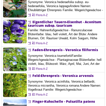
Synonyme: Veronica hederaefolia subsp. eu-
hederaefolia, Veronica lappagoAndere Namen:
Efeublättriger Ehrenpreis Familie: Wegerichgewächse -
Plantaginaceae Blütenfarbe: blau, Blütezeit: März,
Flora A-Z
April, Mai, Art der Blüte: Anzahl der Blütenblätter 4,
Eigentlicher Tauern-Eisenhut - Aconitum
Ort: Graz, Österreich, 16.4. 2021, Mureck, Steiermark,
tauricum subsp. tauricum
24.2.2023 Der Efeu-Ehrenpreis ist eine einjährige
krautige Pflanze, die bis zu 30 Zentimeter…
Familie: Hahnenfußgewächse - Ranunculaceae
Blütenfarbe: blau, hell violett, Art der Blüte: Andere
Blumen, Ort: Rauriser Urwald, Kolm Saigurn, Höhe
Tauern, Österreich, 20.8. 2021
Flora A-Z
Faden-Ehrenpreis - Veronica filiformis
Synonyme: Veronica tournefortiiFamilie:
Wegerichgewächse - Plantaginaceae Blütenfarbe: hell
violett, blau, Blütezeit: März, April, Mai, Juni, Art der
Blüte: Anzahl der Blütenblätter 4, Ort: Graz,
Flora A-Z
Österreich, 16.4. 2021 Der Faden-Ehrenpreis ist eine
Feld-Ehrenpreis - Veronica arvensis
rasig wachsende und behaarte, ausdauernde krautige
Pflanze. Die niederliegenden Stängel können eine
Synonyme: Veronica acinifolia, Veronica bellardii,
Länge bis zu 50 Zentimeter erreichen. Sie…
Veronica micrantha, Veronica romana Andere Namen:
Vogelkraut Familie: Wegerichgewächse -
Plantaginaceae Blütenfarbe: blau, Blütezeit: März,
Flora A-Z
April, Mai, Juni, Art der Blüte: Anzahl der Blütenblätter
Finger-Kuhschelle - Pulsatilla patens
4, Der Feld-Ehrenpreis ist eine aufrechte, einjährig
überwinternde, krautige Pflanze, die Wuchshöhen von