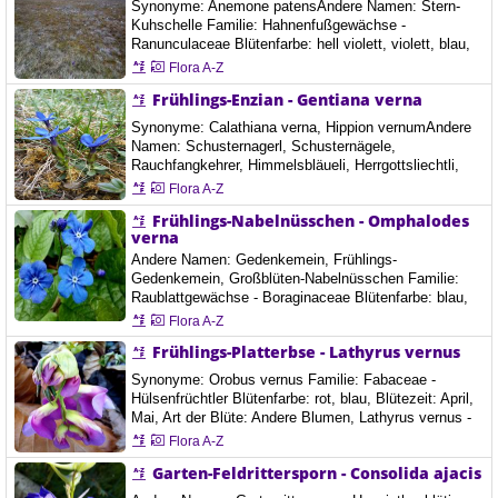
Synonyme: Anemone patensAndere Namen: Stern-
3 bis 25 cm erreicht. Die hellgrüne…
Kuhschelle Familie: Hahnenfußgewächse -
Ranunculaceae Blütenfarbe: hell violett, violett, blau,
Blütezeit: April, Mai, Art der Blüte: Anzahl der
Flora A-Z
Blütenblätter 6, Ort: Bayern, Deutschland, 4.4. 2021
Frühlings-Enzian - Gentiana verna
Synonyme: Calathiana verna, Hippion vernumAndere
Namen: Schusternagerl, Schusternägele,
Rauchfangkehrer, Himmelsbläueli, Herrgottsliechtli,
Tintabluoma, Himmelsstengel Familie: Gentianaceae -
Flora A-Z
Enziangewächse Blütenfarbe: blau, Blütezeit: März,
Frühlings-Nabelnüsschen - Omphalodes
April, Mai, Juni, Juli, August, Ort: Grüner See, Tragoß,
verna
Österreich
Andere Namen: Gedenkemein, Frühlings-
Gedenkemein, Großblüten-Nabelnüsschen Familie:
Raublattgewächse - Boraginaceae Blütenfarbe: blau,
Blütezeit: April, Mai, Art der Blüte: Anzahl der
Flora A-Z
Blütenblätter 5, Ort: Österreich Gössendorf,
Frühlings-Platterbse - Lathyrus vernus
Steiermark, 30.3.2025
Synonyme: Orobus vernus Familie: Fabaceae -
Hülsenfrüchtler Blütenfarbe: rot, blau, Blütezeit: April,
Mai, Art der Blüte: Andere Blumen, Lathyrus vernus -
frühlings-Platterbse Ort: Florianiberg, Graz, Österreich
Flora A-Z
Die Frühlings-Platterbse ist eine ausdauernde, krautige
Garten-Feldrittersporn - Consolida ajacis
Pflanze und erreicht Wuchshöhen von 20 bis 40, selten
bis 60 Zentimetern. Sie bildet ein kurzes, verzweigtes