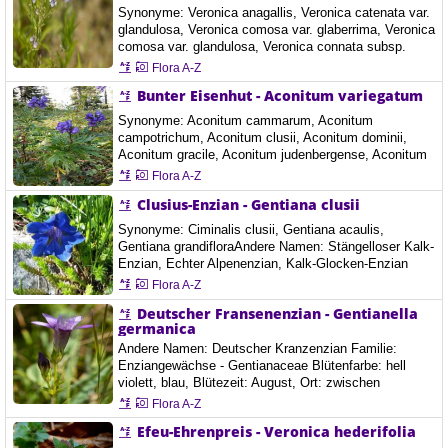
Synonyme: Veronica anagallis, Veronica catenata var.
Blütenstiel ist 3 bis 4 cm lang.…
glandulosa, Veronica comosa var. glaberrima, Veronica
comosa var. glandulosa, Veronica connata subsp.
glaberrima, Veronica connata var. glaberrima, Veronica
Flora A-Z
connata var. typica, Veronica glandifera, Veronica
Bunter Eisenhut - Aconitum variegatum
micromeria, Veronica x lackschewitziiAndere Namen:
Gauchheil-Ehrenpreis, Ufer-Ehrenpreis Familie:
Synonyme: Aconitum cammarum, Aconitum
Wegerichgewächse - Plantaginaceae Blütenfarbe:…
campotrichum, Aconitum clusii, Aconitum dominii,
Aconitum gracile, Aconitum judenbergense, Aconitum
odontandrum, Aconitum rostratumAndere Namen:
Flora A-Z
Gescheckter Eisenhut Familie: Hahnenfußgewächse -
Clusius-Enzian - Gentiana clusii
Ranunculaceae Blütenfarbe: blau, hell violett,
Blütezeit: Juni, Juli, August, Art der Blüte: Andere
Synonyme: Ciminalis clusii, Gentiana acaulis,
Blumen, Ort: Aflenz, Österreich, 15.8.2018
Gentiana grandifloraAndere Namen: Stängelloser Kalk-
Enzian, Echter Alpenenzian, Kalk-Glocken-Enzian
Familie: Enziangewächse - Gentianaceae Blütenfarbe:
Flora A-Z
blau, Blütezeit: Mai, Juni, Juli, August, Höhe: 5-15 cm
Deutscher Fransenenzian - Gentianella
Ort: Mariazell Bürgeralpe, Österreich, 8 Juni 2019
germanica
Andere Namen: Deutscher Kranzenzian Familie:
Enziangewächse - Gentianaceae Blütenfarbe: hell
violett, blau, Blütezeit: August, Ort: zwischen
Starnberg und Weilheim in Oberbayern, Deutschland,
Flora A-Z
28.08.2020
Efeu-Ehrenpreis - Veronica hederifolia