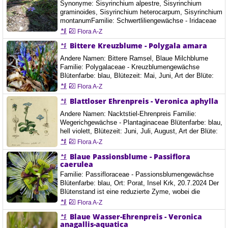
Synonyme: Sisyrinchium alpestre, Sisyrinchium
graminoides, Sisyrinchium heterocarpum, Sisyrinchium
montanumFamilie: Schwertliliengewächse - Iridaceae
Blütenfarbe: blau, hell violett, Blütezeit: Juni, Juli, Ort:
Flora A-Z
Mariazeller Bürgeralpe, Österreich, 13.6.2020
Bittere Kreuzblume - Polygala amara
Andere Namen: Bittere Ramsel, Blaue Milchblume
Familie: Polygalaceae - Kreuzblumengewächse
Blütenfarbe: blau, Blütezeit: Mai, Juni, Art der Blüte:
Andere Blumen, Die Blütezeit reicht von Mai bis
Flora A-Z
August. Der meist einzeln und endständig stehende,
Blattloser Ehrenpreis - Veronica aphylla
traubige Blütenstand enthält 8 bis 25, selten bis zu 40
Blüten. Die Tragblätter sind 1,5 bis 2,5 Millimeter lang,
Andere Namen: Nacktstiel-Ehrenpreis Familie:
und so lang oder wenig länger…
Wegerichgewächse - Plantaginaceae Blütenfarbe: blau,
hell violett, Blütezeit: Juni, Juli, August, Art der Blüte:
Anzahl der Blütenblätter 4, Höhe: 3-8 cm Ort:
Flora A-Z
Endriegelkogel, Aflenzer Bürgeralm, Österreich,
Blaue Passionsblume - Passiflora
28.6.2020
caerulea
Familie: Passifloraceae - Passionsblumengewächse
Blütenfarbe: blau, Ort: Porat, Insel Krk, 20.7.2024 Der
Blütenstand ist eine reduzierte Zyme, wobei die
zentrale Blüte nicht ausgebildet ist, ein Seitenast zu
Flora A-Z
einer Ranke umgebildet ist und die Blüte sich der
Blaue Wasser-Ehrenpreis - Veronica
Ranke gegenüber befindet. Die breit eiförmigen
anagallis-aquatica
Hochblätter sind 2 bis 3 cm groß und ganzrandig. Der