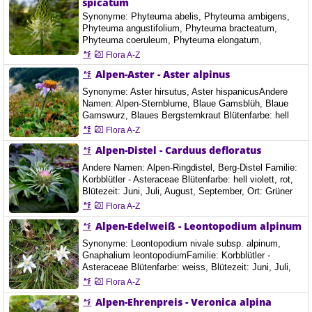
spicatum
Veilchengewächse - Violaceae Blütenfarbe: weiss,
gelb, hell violett, Blütezeit:…
Synonyme: Phyteuma abelis, Phyteuma ambigens,
Phyteuma angustifolium, Phyteuma bracteatum,
Phyteuma coeruleum, Phyteuma elongatum,
Phyteuma occidentale, Phyteuma pyrenaicum,
Flora A-Z
Phyteuma pyrenaicum, Phyteuma rapunculus,
Alpen-Aster - Aster alpinus
Phyteuma spicatum f. bicrenatum, Phyteuma spicatum
f. cordatum, Phyteuma spicatum f. crenatoserratum,
Synonyme: Aster hirsutus, Aster hispanicusAndere
Phyteuma spicatum f. crenatum, Phyteuma spicatum
Namen: Alpen-Sternblume, Blaue Gamsblüh, Blaue
f. divaricatum, Phyteuma spicatum…
Gamswurz, Blaues Bergsternkraut Blütenfarbe: hell
violett, blau, Blütezeit: Juni, Juli, August, September,
Flora A-Z
Art der Blüte: 7" Anzahl der Blütenblätter 7, Ort:
Alpen-Distel - Carduus defloratus
Aflenzer Bürgeralm, Österreich, 5.9.2021 Die Alpen-
Aster ist eine ausdauernde, krautige Pflanze, die
Andere Namen: Alpen-Ringdistel, Berg-Distel Familie:
Wuchshöhen von 5 bis 20 Zentimetern erreicht.…
Korbblütler - Asteraceae Blütenfarbe: hell violett, rot,
Blütezeit: Juni, Juli, August, September, Ort: Grüner
See, Tragöß, Österreich, 25.5. 2025
Flora A-Z
Alpen-Edelweiß - Leontopodium alpinum
Synonyme: Leontopodium nivale subsp. alpinum,
Gnaphalium leontopodiumFamilie: Korbblütler -
Asteraceae Blütenfarbe: weiss, Blütezeit: Juni, Juli,
August, September, Höhe: 5-20 cm Ort: Raxalpen,
Flora A-Z
1730 m, Steiermark, Österreich, 26.6.2018
Alpen-Ehrenpreis - Veronica alpina