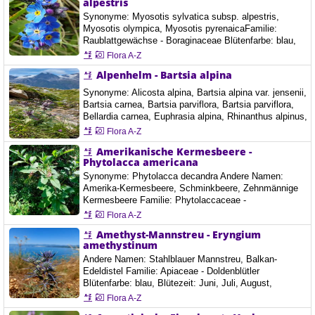
alpestris
Synonyme: Myosotis sylvatica subsp. alpestris,
Myosotis olympica, Myosotis pyrenaicaFamilie:
Raublattgewächse - Boraginaceae Blütenfarbe: blau,
Blütezeit: Juni, Juli, August, September, Art der Blüte:
Flora A-Z
Anzahl der Blütenblätter 5, Ort: Taxenbacher Fusch,
Alpenhelm - Bartsia alpina
Fusch an der Großglockner Hochalpinestraße,
Österreich, 21.8.2021 Das Alpen-Vergissmeinnicht ist
Synonyme: Alicosta alpina, Bartsia alpina var. jensenii,
eine ausdauernde krautige Pflanze, die Wuchshöhen…
Bartsia carnea, Bartsia parviflora, Bartsia parviflora,
Bellardia carnea, Euphrasia alpina, Rhinanthus alpinus,
Staehelinia alpina, Trixago carnea Andere Namen:
Flora A-Z
Alpen-Bartschie, Braunhelm, Alpen-Trauerblume,
Amerikanische Kermesbeere -
Bartschie Familie: Sommerwurzgewächse -
Phytolacca americana
Orobanchaceae Blütenfarbe: hell violett, Blütezeit:
Juni, Juli, August, Art der Blüte: Andere…
Synonyme: Phytolacca decandra Andere Namen:
Amerika-Kermesbeere, Schminkbeere, Zehnmännige
Kermesbeere Familie: Phytolaccaceae -
Kermesbeerengewächse Blütenfarbe: weiss, Blütezeit:
Flora A-Z
Juli, August, September, Art der Blüte: Anzahl der
Amethyst-Mannstreu - Eryngium
Blütenblätter 5, Die Amerikanische Kermesbeere ist
amethystinum
eine ausdauernde krautige Pflanze, die Wuchshöhen
Andere Namen: Stahlblauer Mannstreu, Balkan-
von 1 bis 3 Metern erreicht. Der oft purpurfarbene,
Edeldistel Familie: Apiaceae - Doldenblütler
gabelig…
Blütenfarbe: blau, Blütezeit: Juni, Juli, August,
September, Art der Blüte: Blütenstand Korb, Ort: Insel
Flora A-Z
Rab, Lopar, Kroatien, 2023, 14.7.2024 Garica, Insel