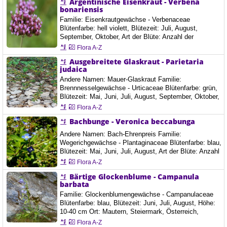
Argentinische Eisenkraut - Verbena
Krk, 20.7.2024 Sv. Vid-Miholjice, Njivice, Insel Krk,
bonariensis
22.7.2024 Insel Krk, Istrien, Sv. Vid-Miholjice, 8.8.2025
Familie: Eisenkrautgewächse - Verbenaceae
Blütenfarbe: hell violett, Blütezeit: Juli, August,
September, Oktober, Art der Blüte: Anzahl der
Blütenblätter 5, Ort: Steyregg, Österreich
Flora A-Z
Ausgebreitete Glaskraut - Parietaria
judaica
Andere Namen: Mauer-Glaskraut Familie:
Brennnesselgewächse - Urticaceae Blütenfarbe: grün,
Blütezeit: Mai, Juni, Juli, August, September, Oktober,
Art der Blüte: Anzahl der Blütenblätter 4, Das
Flora A-Z
Ausgebreitete Glaskraut wächst als ausdauernde,
Bachbunge - Veronica beccabunga
krautige Pflanze und erreicht Wuchshöhen von 10 bis
80 Zentimetern. Der behaarte bis kahle Stängel ist
Andere Namen: Bach-Ehrenpreis Familie:
aufrecht oder niederliegend und kann am Grund…
Wegerichgewächse - Plantaginaceae Blütenfarbe: blau,
Blütezeit: Mai, Juni, Juli, August, Art der Blüte: Anzahl
der Blütenblätter 4, Die Bachbunge ist eine mehrjährige
Flora A-Z
krautige Pflanze, die Wuchshöhen von 30 bis 60
Bärtige Glockenblume - Campanula
Zentimetern erreicht. Sie besitzt ein kriechendes
barbata
Rhizom. Der zylindrische, fleischige Stängel ist hohl.
Von den elliptischen, etwas fleischigen,…
Familie: Glockenblumengewächse - Campanulaceae
Blütenfarbe: blau, Blütezeit: Juni, Juli, August, Höhe:
10-40 cm Ort: Mautern, Steiermark, Österreich,
11.6.2020
Flora A-Z