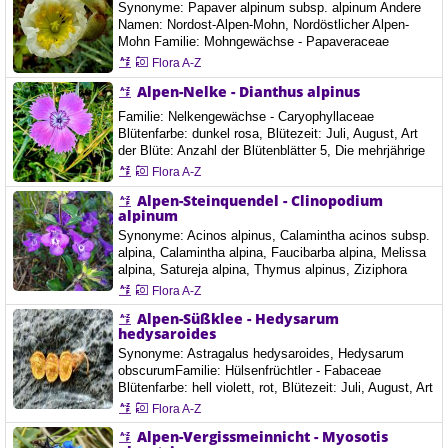
Synonyme: Papaver alpinum subsp. alpinum Andere
Namen: Nordost-Alpen-Mohn, Nordöstlicher Alpen-
Mohn Familie: Mohngewächse - Papaveraceae
Blütenfarbe: weiss, Blütezeit: Juni, Juli, August, Art der
Flora A-Z
Blüte: Anzahl der Blütenblätter 4, Der Alpen-Mohn ist
Alpen-Nelke - Dianthus alpinus
eine ausdauernde krautige Pflanze, die Wuchshöhen
von 5 bis 20 Zentimetern erreicht. Jedes
Familie: Nelkengewächse - Caryophyllaceae
Pflanzenexemplar kann mehrere aufrechte und
Blütenfarbe: dunkel rosa, Blütezeit: Juli, August, Art
behaarte…
der Blüte: Anzahl der Blütenblätter 5, Die mehrjährige
krautige Pflanze erreicht Wuchshöhen von etwa 2 bis
Flora A-Z
10 Zentimeter. Die lanzettlichen bis lineal-lanzettlichen
Alpen-Steinquendel - Clinopodium
Blätter werden 15 bis 25 Millimeter lang und etwa zwei
alpinum
bis fünf Millimeter breit. Sie sind stumpf und über der
Mitte am breitesten,…
Synonyme: Acinos alpinus, Calamintha acinos subsp.
alpina, Calamintha alpina, Faucibarba alpina, Melissa
alpina, Satureja alpina, Thymus alpinus, Ziziphora
alpicola, Ziziphora alpina, Ziziphora granatensis subsp.
Flora A-Z
alpina, Clinopodium alpinum subsp. alpinum Andere
Alpen-Süßklee - Hedysarum
Namen: Stein-Bergminze Familie: Lippenblütler -
hedysaroides
Lamiaceae Blütenfarbe: hell violett, violett, Blütezeit:
Synonyme: Astragalus hedysaroides, Hedysarum
Juni, Juli, August, September,…
obscurumFamilie: Hülsenfrüchtler - Fabaceae
Blütenfarbe: hell violett, rot, Blütezeit: Juli, August, Art
der Blüte: Andere Blumen, Höhe: 10-30 cm Ort:
Flora A-Z
Endriegelkogel, Aflenzer Bürgeralm, 28.6.2020,
Alpen-Vergissmeinnicht - Myosotis
Aflenzer Bürgeralm, 5.9.5.2021, Österreich