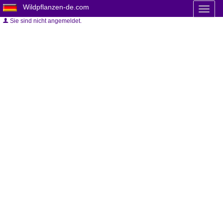
Wildpflanzen-de.com
Toggl
naviga
Sie sind nicht angemeldet.