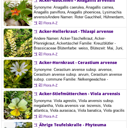
Acker-Gauchheil - Anagallis arvensis
Synonyme: Anagallis caerulea, Anagallis carnea,
Anagallis parviflora, Anagallis phoenicea, Lysimachia
arvensisAndere Namen: Roter Gauchheil, Hühnerdarm,
Nebelpflanze, Weinbergsstern, Wetterkraut Familie:
Flora A-Z
Primelgewächse - Primulaceae Blütenfarbe: orange,
Acker-Hellerkraut - Thlaspi arvense
blau, Blütezeit: Juni, Juli, August, September, Art der
Blüte: Anzahl der Blütenblätter 5, Der Acker-Gauchheil
Andere Namen: Acker-Täschelkraut, Acker-
ist eine niederliegend kriechende,…
Pfennigkraut, Ackertäschel Familie: Kreuzblütler -
Brassicaceae Blütenfarbe: weiss, Blütezeit: Mai, Juni,
Juli, August, September, Oktober, November, Art der
Flora A-Z
Blüte: Anzahl der Blütenblätter 4, Ort: Gössendorf,
Acker-Hornkraut - Cerastium arvense
Österreich, 23.6.2021 Das Acker-Hellerkraut ist eine
einjährige, sommer- oder winterannuelle Pflanze, die
Synonyme: Cerastium arvense subsp. arvense,
bis 50 cm tief wurzelt[1] und vielleicht…
Cerastium arvense subsp. arvum, Cerastium arvense
subsp. commune Familie: Nelkengewächse -
Caryophyllaceae Blütenfarbe: weiss, Blütezeit: Juni,
Flora A-Z
Juli, August, September, Art der Blüte: Anzahl der
Acker-Stiefmütterchen - Viola arvensis
Blütenblätter 5, Das Acker-Hornkraut wächst
lockerrasig als aufrechte, wintergrüne, ausdauernde
Synonyma: Viola agrestis, Viola arvensis subsp.
krautige Pflanze und erreicht Wuchshöhen von 5 bis 30
megalantha, Viola arvensis var. tezensis, Viola
cm.…
atlantica, Viola aurasiaca, Viola banatica, Viola gracilis
var. aurasiaca, Viola megalantha, Viola nana, Viola
Flora A-Z
ruralis, Viola segetalis, Viola tezensis, Viola tricolor
Ährige Teufelskralle - Phyteuma
subsp. arvensis, Viola tricolor var. arvensisFamilie: