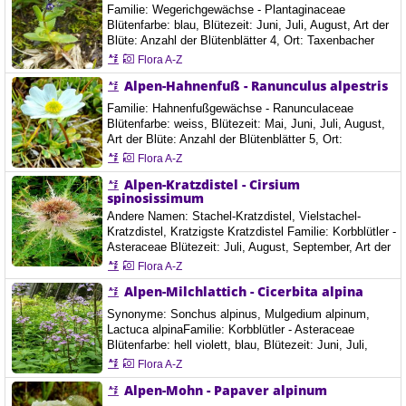
Familie: Wegerichgewächse - Plantaginaceae
Blütenfarbe: blau, Blütezeit: Juni, Juli, August, Art der
Blüte: Anzahl der Blütenblätter 4, Ort: Taxenbacher
Fusch, Fusch an der Großglockner Hochalpinestraße,
Flora A-Z
Österreich, 21.8.2021 Der Alpen-Ehrenpreis wächst als
Alpen-Hahnenfuß - Ranunculus alpestris
ausdauernde krautige Pflanze und erreicht eine
Wuchshöhe von 5 bis 15 Zentimetern. Dei
Familie: Hahnenfußgewächse - Ranunculaceae
oberirdischen Pflanzenteile sind abstehend behaart…
Blütenfarbe: weiss, Blütezeit: Mai, Juni, Juli, August,
Art der Blüte: Anzahl der Blütenblätter 5, Ort:
Taxenbacher Fusch, Fusch an der Großglockner
Flora A-Z
Hochalpinestraße, Österreich, 21.8.2021 Aflenzer
Alpen-Kratzdistel - Cirsium
Bürgeralm, Österreich, 5.9.2021 Der Alpen-Hahnenfuß
spinosissimum
ist eine sommergrüne, ausdauernde, krautige Pflanze,
die Wuchshöhen von meist 5 bis 1, selten…
Andere Namen: Stachel-Kratzdistel, Vielstachel-
Kratzdistel, Kratzigste Kratzdistel Familie: Korbblütler -
Asteraceae Blütezeit: Juli, August, September, Art der
Blüte: Blütenstand Korb, Ort: Taxenbacher Fusch,
Flora A-Z
Fusch an der Großglockner Hochalpinestraße,
Alpen-Milchlattich - Cicerbita alpina
Österreich, 21.8.2021 Weißee, 2400m, Österreich,
23.8.2021 Die ausdauernde krautige Pflanze erreicht
Synonyme: Sonchus alpinus, Mulgedium alpinum,
Wuchshöhen von 20 bis 80 Zentimetern.…
Lactuca alpinaFamilie: Korbblütler - Asteraceae
Blütenfarbe: hell violett, blau, Blütezeit: Juni, Juli,
August, Höhe: 60-140 cm Ort: Raxalpen, Österreich,
Flora A-Z
26.6.2018
Alpen-Mohn - Papaver alpinum