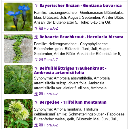
Bayerischer Enzian - Gentiana bavarica
Familie: Enziangewächse - Gentianaceae Blütenfarbe:
blau, Blütezeit: Juli, August, September, Art der Blüte:
Anzahl der Blütenblätter 5, Höhe: 5-15 cm Ort:
Timmelsjoch, Österreich, 26. 7. 2020
Flora A-Z
Behaarte Bruchkraut - Herniaria hirsuta
Familie: Nelkengewächse - Caryophyllaceae
Blütenfarbe: grün, Blütezeit: Juni, Juli, August,
September, Art der Blüte: Anzahl der Blütenblätter 5,
Ort: Graz, Puntigam, Österreich, 26.6.2021 Das
Flora A-Z
Behaarte Bruchkraut ist eine einjährige oder wenige
Beifußblättriges Traubenkraut -
Jahre ausdauernde, krautige Pflanze. Die
Ambrosia artemisiifolia
niederliegenden Stängel sind 5 bis 15 Zentimeter lang.
Der Stängel, die Blätter und der Kelch sind auffallend…
Synonyme: Ambrosia absynthifolia, Ambrosia
artemisiifolia subsp. diversifolia, Ambrosia
artemisiifolia var. elatior f. villosa, Ambrosia
artemisiifolia var. jamaicensis, Ambrosia artemisiifolia
Flora A-Z
var. octocornis, Ambrosia artemisiifolia var.
Berg-Klee - Trifolium montanum
quadricornis, Ambrosia diversifolia, Ambrosia elata,
Ambrosia elatior, Ambrosia elatior var. heterophylla,
Synonyme: Amoria montana, Trifolium
Ambrosia glandulosa, Ambrosia heterophylla, Ambrosia
celtibericumFamilie: Schmetterlingsblütler - Faboideae
longistylus,…
Blütenfarbe: weiss, gelb, Blütezeit: Mai, Juni, Juli,
August, Art der Blüte: Blütenstand Korb, Ort:
Flora A-Z
Übelbach, Steiermark, Österreich 1.06.2022 Der Berg-