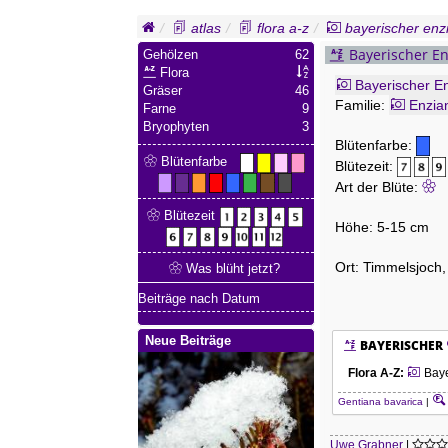
atlas
flora a-z
bayerischer enz
Bayerischer En
Gehölzen
62
Flora
Bayerischer E
Gräser
46
Familie:
Enzia
Farne
9
Bryophyten
3
Blütenfarbe:
Blütenfarbe
Blütezeit:
Art der Blüte:
Blütezeit
Höhe: 5-15 cm
Ort: Timmelsjoch
Was blüht jetzt?
Beiträge nach Datum
Neue Beiträge
BAYERISCHER
Flora A-Z
:
Baye
Gentiana bavarica
|
Uwe Grabner
|