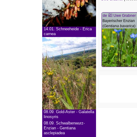
de
Uwe Grabner
Bayerischer Enzian
(
Gentiana bavarica
)
14.01.
Schneeheide - Erica
carnea
08.09.
Gold-Aster - Galatella
linosyris
08.09.
Schwalbenwurz-
Enzian - Gentiana
asclepiadea