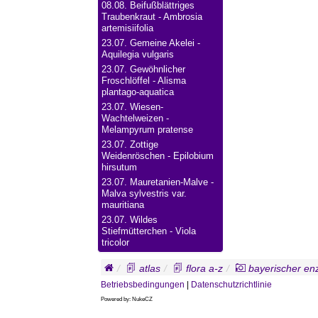
08.08.
Beifußblättriges
Traubenkraut - Ambrosia
artemisiifolia
23.07.
Gemeine Akelei -
Aquilegia vulgaris
23.07.
Gewöhnlicher
Froschlöffel - Alisma
plantago-aquatica
23.07.
Wiesen-
Wachtelweizen -
Melampyrum pratense
23.07.
Zottige
Weidenröschen - Epilobium
hirsutum
23.07.
Mauretanien-Malve -
Malva sylvestris var.
mauritiana
23.07.
Wildes
Stiefmütterchen - Viola
tricolor
atlas
flora a-z
bayerischer en
Betriebsbedingungen
|
Datenschutzrichtlinie
Powered by: NukeCZ