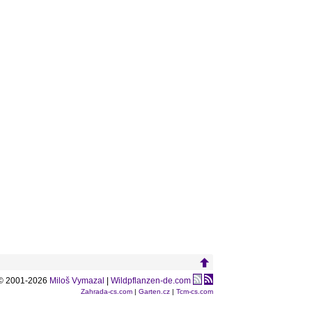
© 2001-2026
Miloš Vymazal
|
Wildpflanzen-de.com
Zahrada-cs.com
|
Garten.cz
|
Tcm-cs.com