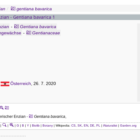
ian
gentiana bavarica
zian - Gentiana bavarica 1
nzian
-
Gentiana bavarica
ngewächse
-
Gentianaceae
,
Österreich
, 26. 7. 2020
rischer Enzian -
Gentiana bavarica
,
|
|
|
G
|
B
|
Y
|
Biolib
|
Botany
| Wikipedia:
CS
,
SK
,
EN
,
DE
,
PL
|
iNaturalist
|
Garden.org