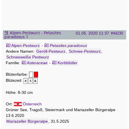
Alpen-Pestwurz - Petasites
01.05. 2020 11:37
#44230
paradoxus 1
Alpen-Pestwurz
-
Petasites paradoxus
Andere Namen:
Geröll-Pestwurz
,
Schnee-Pestwurz
,
Schneeweiße Pestwurz
Familie:
Asteraceae
-
Korbblütler
Blütenfarbe:
Blütezeit:
Höhe: 8-30 cm
Ort:
Österreich
Grüner See, Tragoß, Steiermark und Mariazeller Bürgeralpe
13.6.2020
Mariazeller Bürgeralpe
, 31.5.2025