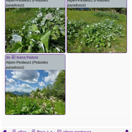
Alpen-Pestwurz (
Petasites
Alpen-Pestwurz (
Petasites
paradoxus
)
paradoxus
)
de
Ioana Padure
Alpen-Pestwurz (
Petasites
paradoxus
)
atlas
flora a-z
alpen pestwurz