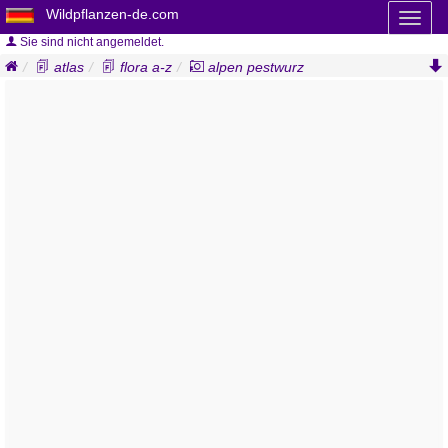
Wildpflanzen-de.com
Toggl
naviga
Sie sind nicht angemeldet.
atlas
flora a-z
alpen pestwurz
petasites paradoxus