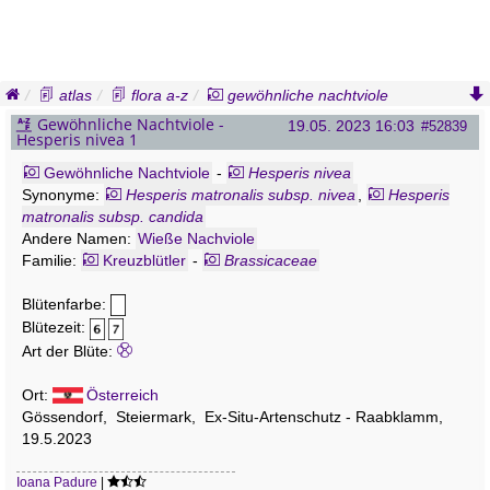
atlas
flora a-z
gewöhnliche nachtviole
hesperis nivea
Gewöhnliche Nachtviole -
19.05. 2023 16:03
#52839
Hesperis nivea 1
Gewöhnliche Nachtviole
-
Hesperis nivea
Synonyme:
Hesperis matronalis subsp. nivea
,
Hesperis
matronalis subsp. candida
Andere Namen:
Wieße Nachviole
Familie:
Kreuzblütler
-
Brassicaceae
Blütenfarbe:
Blütezeit:
Art der Blüte:
Ort:
Österreich
Gössendorf, Steiermark, Ex-Situ-Artenschutz - Raabklamm,
19.5.2023
Ioana Padure
|