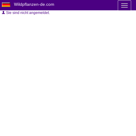
Wildpflanzen-de.com
Toggl
naviga
Sie sind nicht angemeldet.