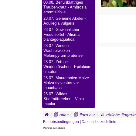
08.08.
Beifußblättriges
Traubenkraut - Ambrosia
artemisiifolia
23.07.
Gemeine Akelei -
Aquilegia vulgaris
23.07.
Gewöhnlicher
Froschlöffel - Alisma
plantago-aquatica
23.07.
Wiesen-
Wachtelweizen -
Melampyrum pratense
23.07.
Zottige
Weidenröschen - Epilobium
hirsutum
23.07.
Mauretanien-Malve -
Malva sylvestris var.
mauritiana
23.07.
Wildes
Stiefmütterchen - Viola
tricolor
atlas
flora a-z
rötliche fingerk
Betriebsbedingungen
|
Datenschutzrichtlinie
Powered by: NukeCZ