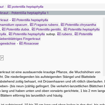
aut
potentilla heptaphylla
kraut - Potentilla heptaphylla 1
rkraut
-
Potentilla heptaphylla
namidium opacum
,
Fragaria rubens
,
Potentilla chrysantha
,
Potentilla dubia
,
Potentilla gentilis
,
Potentilla heptaphylla
ylla
,
Potentilla heptaphylla
subsp.
rubens
,
Potentilla
bens
iebenblättriges Fingerkraut
,
Potentilla polymorpha
var.
opaca
,
Potentilla rubens
,
a
ngewächse
subsp.
-
opaca
Rosaceae
,
Potentilla verna
var.
opaca
,
Potentilla
erkraut ist eine ausdauernde krautige Pflanze, die Wuchshöhen von
cht. Die niederliegenden bis aufsteigenden Stängel und Blattstiele
bstehend zottig behaart, mit Drüsenhaaren und oft rötlich überlaufen.
ieben- (bis neun-)zählig gefingert. Die verkehrt-lanzettlichen Blättchen 
 lang und haben unten und oben vorwärts gerichtete, 1 bis 2 mm lange 
Blättern eiförmig bis lanzettlich und häutig.
 ist aufsteigend, 10 bis 20 cm lang und oben locker in den drei- bis ze