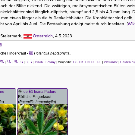
 nach der Blüte nickend. Die zwittrigen, radiärsymmetrischen Blüten w
elchblätter sind länglich-elliptisch, stumpf und 2,5 bis 4,0 mm lang. D
 mm etwas länger als die Außenkelchblätter. Die Kronblätter sind gelb, 
t von April bis Juni. Die Bestäubung erfolgt meist durch Insekten. [
Wik
 Steiermark,
Österreich
, 4.5.2023
iche Fingerkraut -
Potentilla heptaphylla
,
|
|
|
G
|
B
|
Y
|
Biolib
|
Botany
| Wikipedia:
CS
,
SK
,
EN
,
DE
,
PL
|
iNaturalist
|
Garden.or
ure
de
Ioana Padure
Rötliche Fingerkraut
la
)
(
Potentilla heptaphylla
)