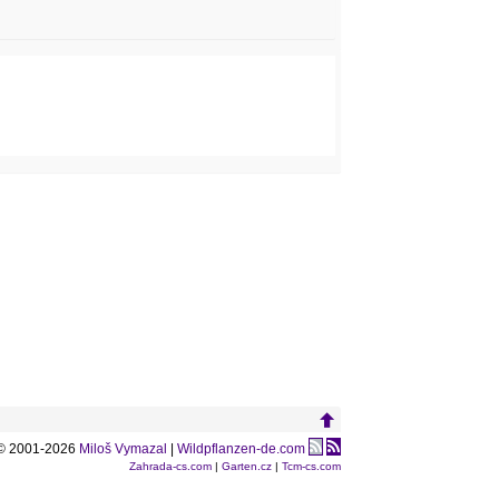
© 2001-2026
Miloš Vymazal
|
Wildpflanzen-de.com
Zahrada-cs.com
|
Garten.cz
|
Tcm-cs.com