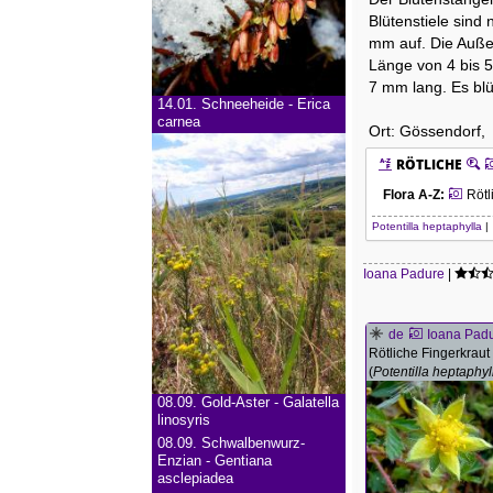
Blütenstiele sind
mm auf. Die Außenk
Länge von 4 bis 5
7 mm lang. Es blüh
14.01.
Schneeheide - Erica
carnea
Ort: Gössendorf,
RÖTLICHE
Flora A-Z
:
Rötl
Potentilla heptaphylla
|
Ioana Padure
|
de
Ioana Pad
Rötliche Fingerkraut
(
Potentilla heptaphyl
08.09.
Gold-Aster - Galatella
linosyris
08.09.
Schwalbenwurz-
Enzian - Gentiana
asclepiadea