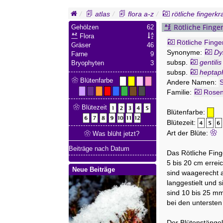
atlas
flora a-z
rötliche fingerkr
Rötliche Finger
Gehölzen
62
Flora
Rötliche Finge
Gräser
46
Synonyme:
Dy
Farne
9
subsp.
gentilis
Bryophyten
3
subsp.
heptaph
Blütenfarbe
opaca
Andere Namen:
var.
ru
S
Familie:
Potentilla vern
Rose
x matzialekii
Blütezeit
Blütenfarbe:
Blütezeit:
Art der Blüte:
Was blüht jetzt?
Beiträge nach Datum
Das Rötliche Fing
5 bis 20 cm errei
Neue Beiträge
sind waagerecht a
langgestielt und s
sind 10 bis 25 mm
bei den untersten 
Der Blütenstängel