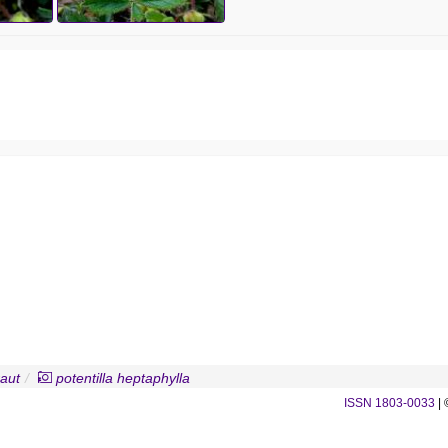
raut
potentilla heptaphylla
ISSN 1803-0033
| 