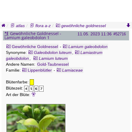
atlas
flora a-z
gewöhnliche goldnessel
lamium galeobdolon
Gewöhnliche Goldnessel -
11.05. 2023 11:36
#52716
Lamium galeobdolon 1
Gewöhnliche Goldnessel
-
Lamium galeobdolon
Synonyme:
Galeobdolon luteum
,
Lamiastrum
galeobdolon
,
Lamium luteum
Andere Namen:
Gold-Taubnessel
Familie:
Lippenblütler
-
Lamiaceae
Blütenfarbe:
Blütezeit:
Art der Blüte: