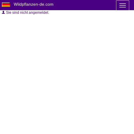
Wildpflanzen-de.com
Toggl
naviga
Sie sind nicht angemeldet.