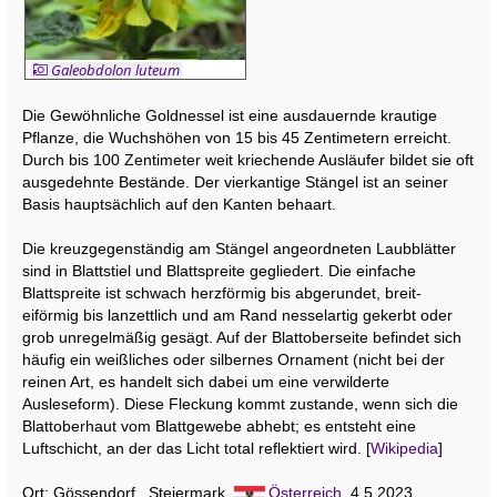
Galeobdolon luteum
Die Gewöhnliche Goldnessel ist eine ausdauernde krautige
Pflanze, die Wuchshöhen von 15 bis 45 Zentimetern erreicht.
Durch bis 100 Zentimeter weit kriechende Ausläufer bildet sie oft
ausgedehnte Bestände. Der vierkantige Stängel ist an seiner
Basis hauptsächlich auf den Kanten behaart.
Die kreuzgegenständig am Stängel angeordneten Laubblätter
sind in Blattstiel und Blattspreite gegliedert. Die einfache
Blattspreite ist schwach herzförmig bis abgerundet, breit-
eiförmig bis lanzettlich und am Rand nesselartig gekerbt oder
grob unregelmäßig gesägt. Auf der Blattoberseite befindet sich
häufig ein weißliches oder silbernes Ornament (nicht bei der
reinen Art, es handelt sich dabei um eine verwilderte
Ausleseform). Diese Fleckung kommt zustande, wenn sich die
Blattoberhaut vom Blattgewebe abhebt; es entsteht eine
Luftschicht, an der das Licht total reflektiert wird. [
Wikipedia
]
Ort: Gössendorf, Steiermark,
Österreich
, 4.5.2023