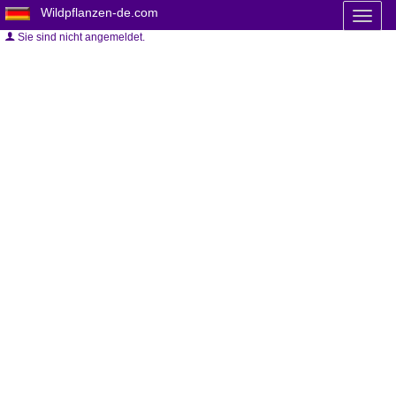
Wildpflanzen-de.com
Toggl
naviga
Sie sind nicht angemeldet.