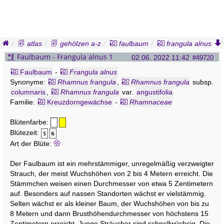
atlas
gehölzen a-z
faulbaum
frangula alnus
Faulbaum - Frangula alnus 1
02.06. 2022 11:42
#49720
Faulbaum
-
Frangula alnus
Synonyme:
Rhamnus frangula
,
Rhamnus frangula
subsp.
columnaris
,
Rhamnus frangula
var.
angustifolia
Familie:
Kreuzdorngewächse
-
Rhamnaceae
Blütenfarbe:
Blütezeit:
Art der Blüte:
Der Faulbaum ist ein mehrstämmiger, unregelmäßig verzweigter
Strauch, der meist Wuchshöhen von 2 bis 4 Metern erreicht. Die
Stämmchen weisen einen Durchmesser von etwa 5 Zentimetern
auf. Besonders auf nassen Standorten wächst er vielstämmig.
Selten wächst er als kleiner Baum, der Wuchshöhen von bis zu
8 Metern und dann Brusthöhendurchmesser von höchstens 15
Zentimetern erreicht. Junge Sträucher sind schnellwüchsig. Die