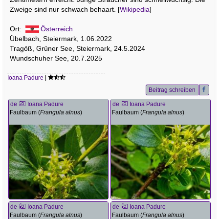
Zweige sind nur schwach behaart. [
Wikipedia
]
Ort:
Österreich
Übelbach, Steiermark, 1.06.2022
Tragöß, Grüner See, Steiermark, 24.5.2024
Wundschuher See, 20.7.2025
Ioana Padure
|
Beitrag schreiben
de
Ioana Padure
de
Ioana Padure
Faulbaum (
Frangula alnus
)
Faulbaum (
Frangula alnus
)
de
Ioana Padure
de
Ioana Padure
Faulbaum (
Frangula alnus
)
Faulbaum (
Frangula alnus
)