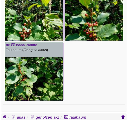
de
Ioana Padure
Faulbaum (
Frangula alnus
)
atlas
gehölzen a-z
faulbaum
frangula alnus