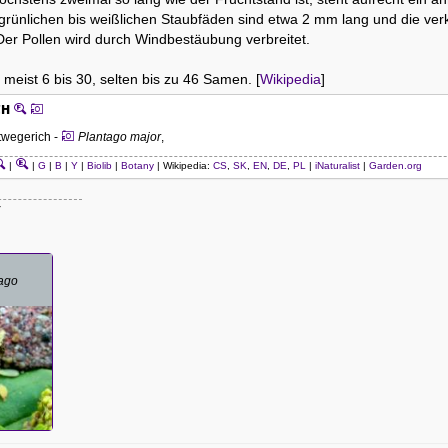
 grünlichen bis weißlichen Staubfäden sind etwa 2 mm lang und die ver
] Der Pollen wird durch Windbestäubung verbreitet.
 meist 6 bis 30, selten bis zu 46 Samen. [
Wikipedia
]
CH
twegerich -
Plantago major
,
|
|
G
|
B
|
Y
|
Biolib
|
Botany
| Wikipedia:
CS
,
SK
,
EN
,
DE
,
PL
|
iNaturalist
|
Garden.org
ago