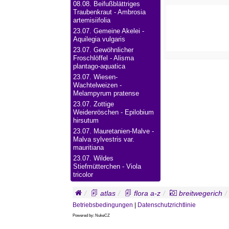
08.08.
Beifußblättriges
Traubenkraut - Ambrosia
artemisiifolia
23.07.
Gemeine Akelei -
Aquilegia vulgaris
23.07.
Gewöhnlicher
Froschlöffel - Alisma
plantago-aquatica
23.07.
Wiesen-
Wachtelweizen -
Melampyrum pratense
23.07.
Zottige
Weidenröschen - Epilobium
hirsutum
23.07.
Mauretanien-Malve -
Malva sylvestris var.
mauritiana
23.07.
Wildes
Stiefmütterchen - Viola
tricolor
atlas
flora a-z
breitwegerich
Betriebsbedingungen
|
Datenschutzrichtlinie
Powered by: NukeCZ