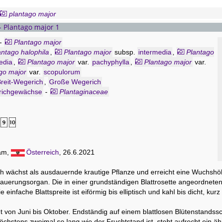
plantago major
- Plantago major 1
-
Plantago major
antago halophila
,
Plantago major
subsp.
intermedia
,
Plantago
edia
,
Plantago major
var.
pachyphylla
,
Plantago major
var.
go major
var.
scopulorum
Breit-Wegerich
,
Große Wegerich
richgewächse
-
Plantaginaceae
gam,
Österreich
, 26.6.2021
h wächst als ausdauernde krautige Pflanze und erreicht eine Wuchshöh
uerungsorgan. Die in einer grundständigen Blattrosette angeordneten 
e einfache Blattspreite ist eiförmig bis elliptisch und kahl bis dicht, kurz
cht von Juni bis Oktober. Endständig auf einem blattlosen Blütenstandssc
öchstens zweimal so lang wie der Fruchtstand ist, steht aufrecht ein ähr