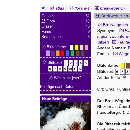
atlas
flora a-z
breitwegerich
Breitwegerich 
Gehölzen
62
Flora
Breitwegerich
Gräser
46
Synonyme:
Pl
Farne
9
major
var.
interm
Bryophyten
3
pilgeri
,
Planta
Blütenfarbe
Andere Namen:
Familie:
Wege
Blütezeit
Blütenfarbe:
Blütezeit:
Art der Blüte:
Was blüht jetzt?
Beiträge nach Datum
Ort: Graz, Punti
Neue Beiträge
Der Breit-Wegeric
Rhizom als Überda
handtellergroß. Di
Die Blütezeit rei
Laubblätter und h