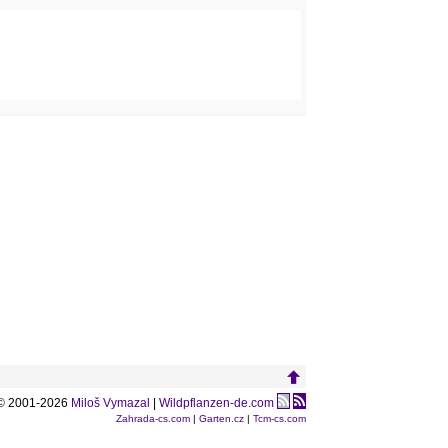
© 2001-2026
Miloš Vymazal
|
Wildpflanzen-de.com
Zahrada-cs.com
|
Garten.cz
|
Tcm-cs.com