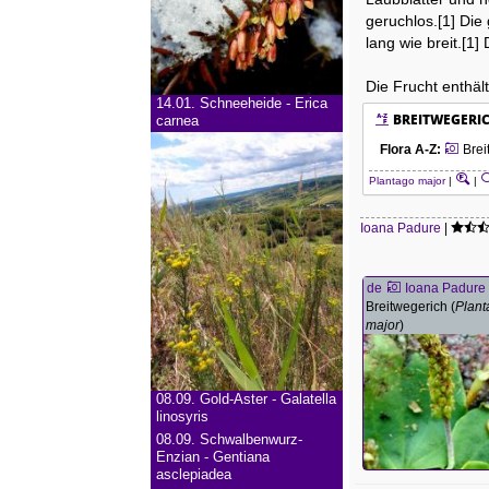
geruchlos.[1] Die
lang wie breit.[1
Die Frucht enthält
14.01.
Schneeheide - Erica
BREITWEGERI
carnea
Flora A-Z
:
Brei
Plantago major
|
|
Ioana Padure
|
de
Ioana Padure
Breitwegerich (
Plant
major
)
08.09.
Gold-Aster - Galatella
linosyris
08.09.
Schwalbenwurz-
Enzian - Gentiana
asclepiadea