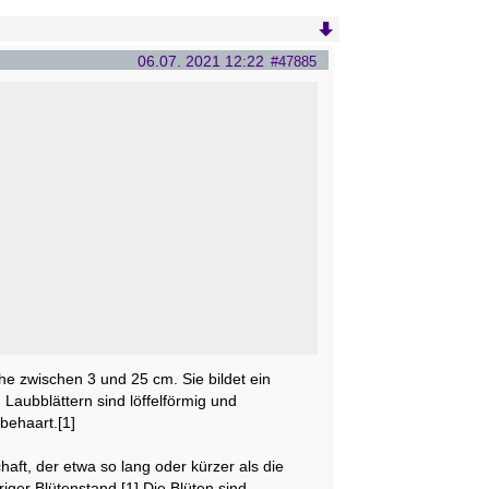
06.07. 2021 12:22
#47885
e zwischen 3 und 25 cm. Sie bildet ein
Laubblättern sind löffelförmig und
 behaart.[1]
haft, der etwa so lang oder kürzer als die
iger Blütenstand.[1] Die Blüten sind