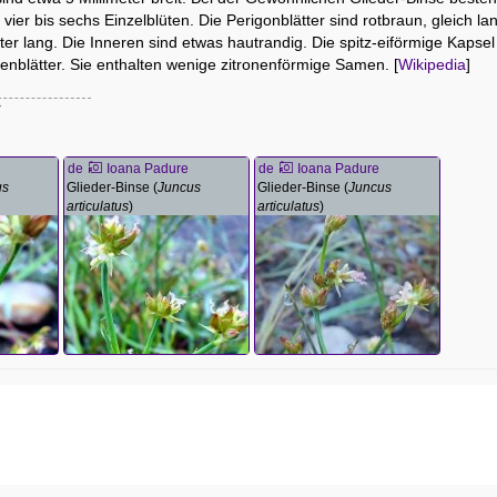
vier bis sechs Einzelblüten. Die Perigonblätter sind rotbraun, gleich la
ter lang. Die Inneren sind etwas hautrandig. Die spitz-eiförmige Kapse
ütenblätter. Sie enthalten wenige zitronenförmige Samen. [
Wikipedia
]
de
Ioana Padure
de
Ioana Padure
us
Glieder-Binse (
Juncus
Glieder-Binse (
Juncus
articulatus
)
articulatus
)