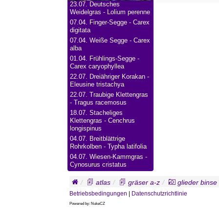
23.07.
Deutsches
Weidelgras - Lolium perenne
07.04.
Finger-Segge - Carex
digitata
07.04.
Weiße Segge - Carex
alba
01.04.
Frühlings-Segge -
Carex caryophyllea
22.07.
Dreiähriger Korakan -
Eleusine tristachya
22.07.
Traubige Klettengras
- Tragus racemosus
18.07.
Stacheliges
Klettengras - Cenchrus
longispinus
04.07.
Breitblättrige
Rohrkolben - Typha latifolia
04.07.
Wiesen-Kammgras -
Cynosurus cristatus
atlas
gräser a-z
glieder binse
Betriebsbedingungen
|
Datenschutzrichtlinie
Powered by: NukeCZ