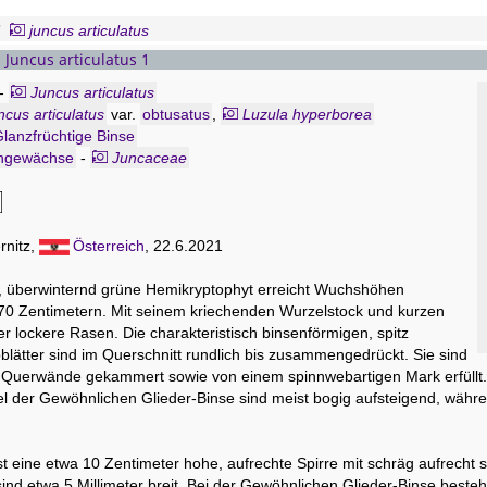
juncus articulatus
- Juncus articulatus 1
-
Juncus articulatus
ncus articulatus
var.
obtusatus
,
Luzula hyperborea
lanzfrüchtige Binse
ngewächse
-
Juncaceae
rnitz,
Österreich
, 22.6.2021
 überwinternd grüne Hemikryptophyt erreicht Wuchshöhen
70 Zentimetern. Mit seinem kriechenden Wurzelstock und kurzen
 er lockere Rasen. Die charakteristisch binsenförmigen, spitz
lätter sind im Querschnitt rundlich bis zusammengedrückt. Sie sind
h Querwände gekammert sowie von einem spinnwebartigen Mark erfüllt.
el der Gewöhnlichen Glieder-Binse sind meist bogig aufsteigend, währe
st eine etwa 10 Zentimeter hohe, aufrechte Spirre mit schräg aufrecht
ind etwa 5 Millimeter breit. Bei der Gewöhnlichen Glieder-Binse bestehe