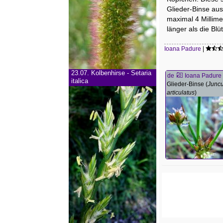
Glieder-Binse aus 
maximal 4 Millime
länger als die Bl
Ioana Padure
|
23.07.
Kolbenhirse - Setaria
de
Ioana Padure
italica
Glieder-Binse (
Junc
articulatus
)