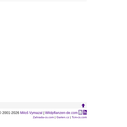
© 2001-2026
Miloš Vymazal
|
Wildpflanzen-de.com
Zahrada-cs.com
|
Garten.cz
|
Tcm-cs.com