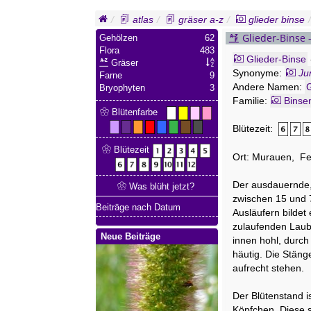
atlas
gräser a-z
glieder binse
Glieder-Binse 
Gehölzen
62
Flora
483
Glieder-Binse
Gräser
Synonyme:
Ju
Farne
9
Andere Namen:
G
Bryophyten
3
Familie:
Binse
Blütenfarbe
Blütezeit:
Blütezeit
Ort: Murauen, Fe
Der ausdauernde,
Was blüht jetzt?
zwischen 15 und 
Beiträge nach Datum
Ausläufern bildet
zulaufenden Laubb
Neue Beiträge
innen hohl, durc
häutig. Die Stäng
aufrecht stehen.
Der Blütenstand i
Köpfchen. Diese s