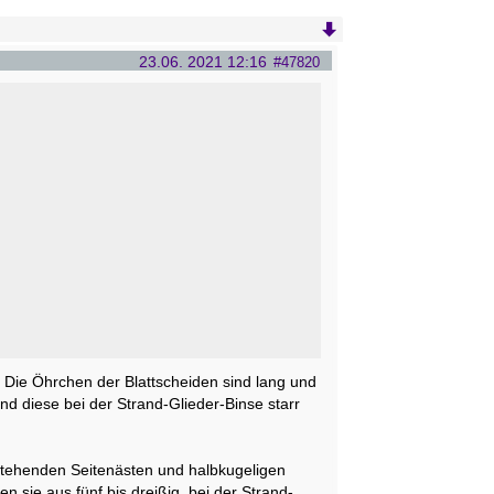
23.06. 2021 12:16
#47820
 Die Öhrchen der Blattscheiden sind lang und
nd diese bei der Strand-Glieder-Binse starr
 stehenden Seitenästen und halbkugeligen
n sie aus fünf bis dreißig, bei der Strand-