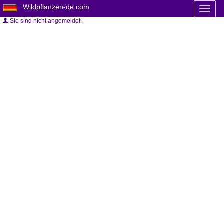
Wildpflanzen-de.com
Toggl
naviga
Sie sind nicht angemeldet.