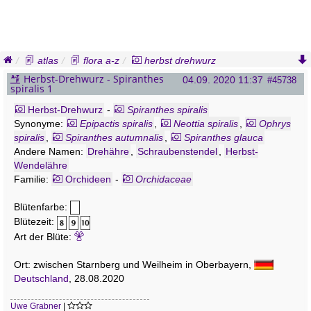
atlas
flora a-z
herbst drehwurz
spiranthes spiralis
Herbst-Drehwurz - Spiranthes
04.09. 2020 11:37
#45738
spiralis 1
Herbst-Drehwurz
-
Spiranthes spiralis
Synonyme:
Epipactis spiralis
,
Neottia spiralis
,
Ophrys
spiralis
,
Spiranthes autumnalis
,
Spiranthes glauca
Andere Namen:
Drehähre
,
Schraubenstendel
,
Herbst-
Wendelähre
Familie:
Orchideen
-
Orchidaceae
Blütenfarbe:
Blütezeit:
Art der Blüte:
Ort: zwischen Starnberg und Weilheim in Oberbayern,
Deutschland
, 28.08.2020
Uwe Grabner
|