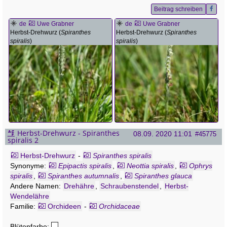
Beitrag schreiben
de
Uwe Grabner
de
Uwe Grabner
Herbst-Drehwurz (
Spiranthes
Herbst-Drehwurz (
Spiranthes
spiralis
)
spiralis
)
Herbst-Drehwurz - Spiranthes
08.09. 2020 11:01
#45775
spiralis 2
Herbst-Drehwurz
-
Spiranthes spiralis
Synonyme:
Epipactis spiralis
,
Neottia spiralis
,
Ophrys
spiralis
,
Spiranthes autumnalis
,
Spiranthes glauca
Andere Namen:
Drehähre
,
Schraubenstendel
,
Herbst-
Wendelähre
Familie:
Orchideen
-
Orchidaceae
Blütenfarbe: